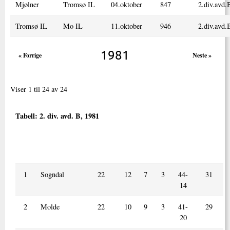
Mjølner
Tromsø IL
04.oktober
847
2.div.avd.
Tromsø IL
Mo IL
11.oktober
946
2.div.avd.
1981
« Forrige
Neste »
Viser 1 til 24 av 24
Tabell:
2. div. avd. B, 1981
Nr.
Lag
Kamper
V
U
T
Mål
Poeng
spilt
+/ -
1
Sogndal
22
12
7
3
44-
31
14
2
Molde
22
10
9
3
41-
29
20