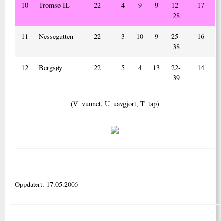
10
Tromsø IL
22
4
9
9
12-
17
28
11
Nessegutten
22
3
10
9
25-
16
38
12
Bergsøy
22
5
4
13
22-
14
39
(V=vunnet, U=uavgjort, T=tap)
Oppdatert: 17.05.2006