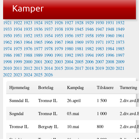
Kamper
1921
1922
1923
1924
1925
1926
1927
1928
1929
1930
1931
1932
1933
1934
1935
1936
1937
1938
1939
1945
1946
1947
1948
1949
1950
1951
1952
1953
1954
1955
1956
1957
1958
1959
1960
1961
1962
1963
1964
1965
1966
1967
1968
1969
1970
1971
1972
1973
1974
1975
1976
1977
1978
1979
1980
1981
1982
1983
1984
1985
1986
1987
1988
1989
1990
1991
1992
1993
1994
1995
1996
1997
1998
1999
2000
2001
2002
2003
2004
2005
2006
2007
2008
2009
2010
2011
2012
2013
2014
2015
2016
2017
2018
2019
2020
2021
2022
2023
2024
2025
2026
Hjemmelag
Bortelag
Kampdag
Tilskuere
Turnering
Sunndal IL
Tromsø IL
26.april
1 500
2.div.avd.
Sogndal
Tromsø IL
03.mai
1 000
2.div.avd.
Tromsø IL
Bergsøy IL
10.mai
800
2.div.avd.