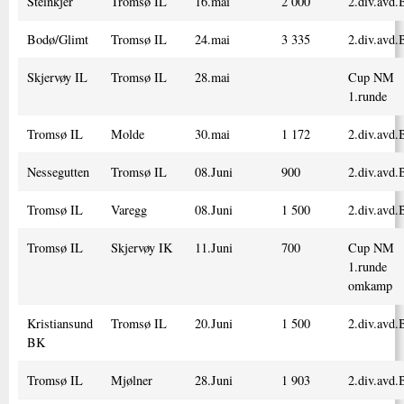
Steinkjer
Tromsø IL
16.mai
2 000
2.div.avd.
Bodø/Glimt
Tromsø IL
24.mai
3 335
2.div.avd.
Skjervøy IL
Tromsø IL
28.mai
Cup NM
1.runde
Tromsø IL
Molde
30.mai
1 172
2.div.avd.
Nessegutten
Tromsø IL
08.Juni
900
2.div.avd.
Tromsø IL
Varegg
08.Juni
1 500
2.div.avd.
Tromsø IL
Skjervøy IK
11.Juni
700
Cup NM
1.runde
omkamp
Kristiansund
Tromsø IL
20.Juni
1 500
2.div.avd.
BK
Tromsø IL
Mjølner
28.Juni
1 903
2.div.avd.