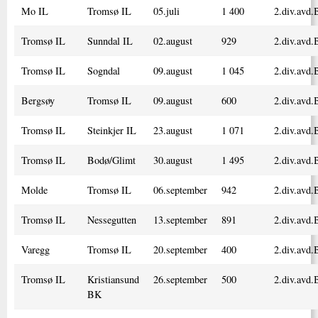
Mo IL
Tromsø IL
05.juli
1 400
2.div.avd.
Tromsø IL
Sunndal IL
02.august
929
2.div.avd.
Tromsø IL
Sogndal
09.august
1 045
2.div.avd.
Bergsøy
Tromsø IL
09.august
600
2.div.avd.
Tromsø IL
Steinkjer IL
23.august
1 071
2.div.avd.
Tromsø IL
Bodø/Glimt
30.august
1 495
2.div.avd.
Molde
Tromsø IL
06.september
942
2.div.avd.
Tromsø IL
Nessegutten
13.september
891
2.div.avd.
Varegg
Tromsø IL
20.september
400
2.div.avd.
Tromsø IL
Kristiansund
26.september
500
2.div.avd.
BK