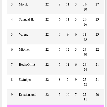
3
Mo IL
22
8
11
3
33-
27
20
4
Sunndal IL
22
6
11
5
25-
23
26
5
Varegg
22
7
9
6
31-
23
35
6
Mjølner
22
5
12
5
24-
22
30
7
Bodø/Glimt
22
5
11
6
24-
21
24
8
Steinkjer
22
8
5
9
25-
21
28
9
Kristiansund
22
5
10
7
27-
20
31