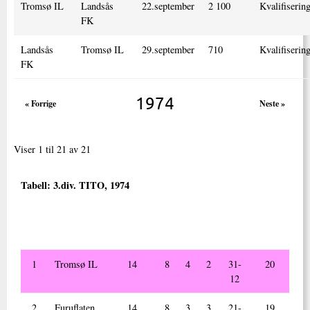
Tromsø IL
Landsås
22.september
2 100
Kvalifisering
FK
Landsås
Tromsø IL
29.september
710
Kvalifisering
FK
1974
« Forrige
Neste »
Viser 1 til 21 av 21
Tabell:
3.div. TITO, 1974
Nr.
Lag
Kamper
V
U
T
Mål
Poeng
spilt
+/ -
1
Tromsø IL
14
8
4
2
31-
20
12
2
Furuflaten
14
8
3
3
21-
19