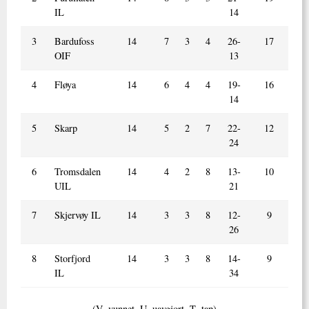
IL
14
3
Bardufoss
14
7
3
4
26-
17
OIF
13
4
Fløya
14
6
4
4
19-
16
14
5
Skarp
14
5
2
7
22-
12
24
6
Tromsdalen
14
4
2
8
13-
10
UIL
21
7
Skjervøy IL
14
3
3
8
12-
9
26
8
Storfjord
14
3
3
8
14-
9
IL
34
(V=vunnet, U=uavgjort, T=tap)