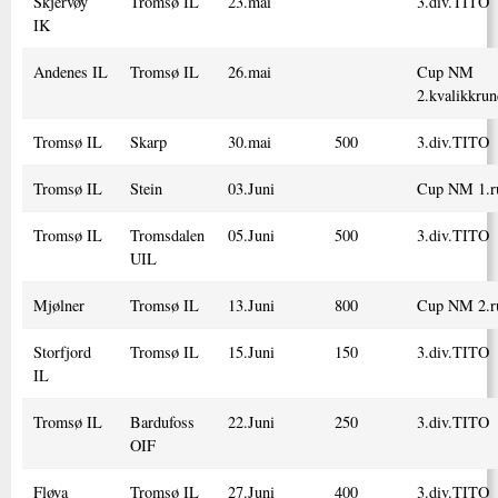
Skjervøy
Tromsø IL
23.mai
3.div.TITO
IK
Andenes IL
Tromsø IL
26.mai
Cup NM
2.kvalikkrun
Tromsø IL
Skarp
30.mai
500
3.div.TITO
Tromsø IL
Stein
03.Juni
Cup NM 1.r
Tromsø IL
Tromsdalen
05.Juni
500
3.div.TITO
UIL
Mjølner
Tromsø IL
13.Juni
800
Cup NM 2.r
Storfjord
Tromsø IL
15.Juni
150
3.div.TITO
IL
Tromsø IL
Bardufoss
22.Juni
250
3.div.TITO
OIF
Fløya
Tromsø IL
27.Juni
400
3.div.TITO