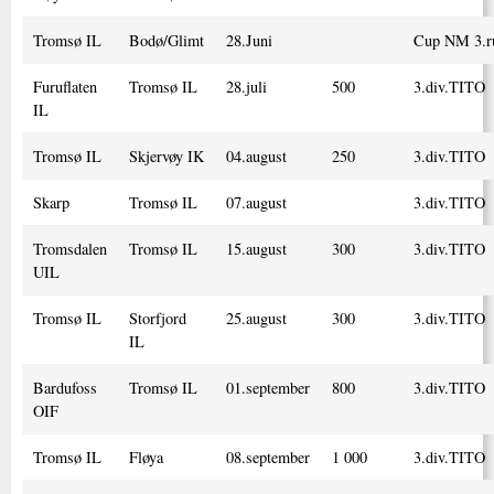
Tromsø IL
Bodø/Glimt
28.Juni
Cup NM 3.r
Furuflaten
Tromsø IL
28.juli
500
3.div.TITO
IL
Tromsø IL
Skjervøy IK
04.august
250
3.div.TITO
Skarp
Tromsø IL
07.august
3.div.TITO
Tromsdalen
Tromsø IL
15.august
300
3.div.TITO
UIL
Tromsø IL
Storfjord
25.august
300
3.div.TITO
IL
Bardufoss
Tromsø IL
01.september
800
3.div.TITO
OIF
Tromsø IL
Fløya
08.september
1 000
3.div.TITO