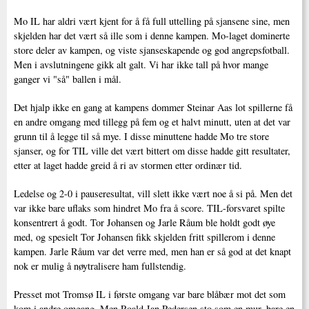
Mo IL har aldri vært kjent for å få full uttelling på sjansene sine, men
skjelden har det vært så ille som i denne kampen. Mo-laget dominerte
store deler av kampen, og viste sjanseskapende og god angrepsfotball.
Men i avslutningene gikk alt galt. Vi har ikke tall på hvor mange
ganger vi "så" ballen i mål.
Det hjalp ikke en gang at kampens dommer Steinar Aas lot spillerne få
en andre omgang med tillegg på fem og et halvt minutt, uten at det var
grunn til å legge til så mye. I disse minuttene hadde Mo tre store
sjanser, og for TIL ville det vært bittert om disse hadde gitt resultater,
etter at laget hadde greid å ri av stormen etter ordinær tid.
Ledelse og 2-0 i pauseresultat, vill slett ikke vært noe å si på. Men det
var ikke bare uflaks som hindret Mo fra å score. TIL-forsvaret spilte
konsentrert å godt. Tor Johansen og Jarle Råum ble holdt godt øye
med, og spesielt Tor Johansen fikk skjelden fritt spillerom i denne
kampen. Jarle Råum var det verre med, men han er så god at det knapt
nok er mulig å nøytralisere ham fullstendig.
Presset mot Tromsø IL i første omgang var bare blåbær mot det som
kom i andre omgang. Men Roald Jan Pedersen sto som en mur, bare en