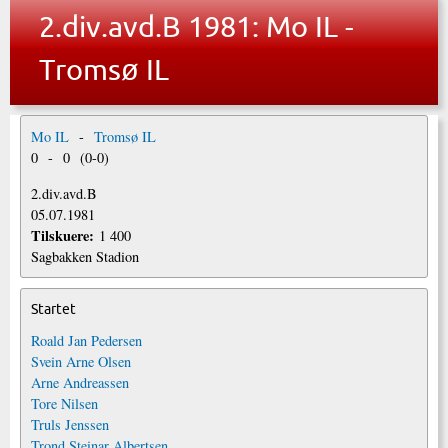
2.div.avd.B 1981: Mo IL -
Tromsø IL
Mo IL
-
Tromsø IL
0
-
0
(
0
-
0
)
2.div.avd.B
05.07.1981
Tilskuere:
1 400
Sagbakken Stadion
Startet
Roald Jan Pedersen
Svein Arne Olsen
Arne Andreassen
Tore Nilsen
Truls Jenssen
Trond Steinar Albertsen