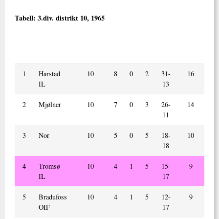
Tabell:
3.div. distrikt 10, 1965
Nr.
Lag
Kamper
V
U
T
Mål
Poeng
spilt
+/ -
1
Harstad
10
8
0
2
31-
16
IL
13
2
Mjølner
10
7
0
3
26-
14
11
3
Nor
10
5
0
5
18-
10
18
4
Tromsø
10
4
1
5
15-
9
IL
17
5
Bradufoss
10
4
1
5
12-
9
OIF
17