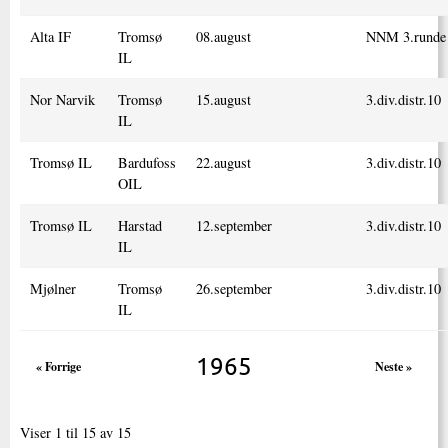
Alta IF
Tromsø
08.august
NNM 3.runde
IL
Nor Narvik
Tromsø
15.august
3.div.distr.10
IL
Tromsø IL
Bardufoss
22.august
3.div.distr.10
OIL
Tromsø IL
Harstad
12.september
3.div.distr.10
IL
Mjølner
Tromsø
26.september
3.div.distr.10
IL
1965
« Forrige
Neste »
Viser 1 til 15 av 15