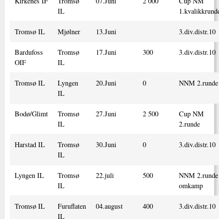
Kirkenes IF
Tromsø
07.Juni
2 000
Cup NM
IL
1.kvalikkrund
Tromsø IL
Mjølner
13.Juni
3.div.distr.10
Bardufoss
Tromsø
17.Juni
300
3.div.distr.10
OIF
IL
Tromsø IL
Lyngen
20.Juni
0
NNM 2.runde
IL
Bodø/Glimt
Tromsø
27.Juni
2 500
Cup NM
IL
2.runde
Harstad IL
Tromsø
30.Juni
0
3.div.distr.10
IL
Lyngen IL
Tromsø
22.juli
500
NNM 2.runde
IL
omkamp
Tromsø IL
Furuflaten
04.august
400
3.div.distr.10
IL