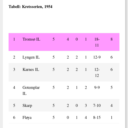
Tabell:
Kretsserien, 1954
Nr.
Lag
Kamper
V
U
T
Mål
Poeng
spilt
+/ -
1
Tromsø IL
5
4
0
1
18-
8
11
2
Lyngen IL
5
2
2
1
12-9
6
3
Karnes IL
5
2
2
1
12-
6
12
4
Gotemplar
5
2
1
2
9-9
5
IL
5
Skarp
5
2
0
3
7-10
4
6
Fløya
5
0
1
4
8-15
1