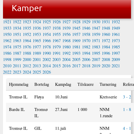
Kamper
1921
1922
1923
1924
1925
1926
1927
1928
1929
1930
1931
1932
1933
1934
1935
1936
1937
1938
1939
1945
1946
1947
1948
1949
1950
1951
1952
1953
1954
1955
1956
1957
1958
1959
1960
1961
1962
1963
1964
1965
1966
1967
1968
1969
1970
1971
1972
1973
1974
1975
1976
1977
1978
1979
1980
1981
1982
1983
1984
1985
1986
1987
1988
1989
1990
1991
1992
1993
1994
1995
1996
1997
1998
1999
2000
2001
2002
2003
2004
2005
2006
2007
2008
2009
2010
2011
2012
2013
2014
2015
2016
2017
2018
2019
2020
2021
2022
2023
2024
2025
2026
Hjemmelag
Bortelag
Kampdag
Tilskuere
Turnering
Refera
Tromsø IL
Fløya
10.Juni
Kretsserie
3 - 2
Bardu IL
Tromsø
27.Juni
1 000
NNM
1 - 8
IL
1.runde
Tromsø IL
GIL
11.juli
NNM
4 - 1