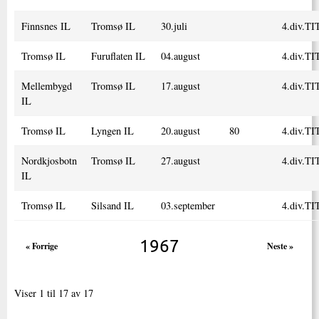
Finnsnes IL
Tromsø IL
30.juli
4.div.TI
Tromsø IL
Furuflaten IL
04.august
4.div.TI
Mellembygd
Tromsø IL
17.august
4.div.TI
IL
Tromsø IL
Lyngen IL
20.august
80
4.div.TI
Nordkjosbotn
Tromsø IL
27.august
4.div.TI
IL
Tromsø IL
Silsand IL
03.september
4.div.TI
1967
« Forrige
Neste »
Viser 1 til 17 av 17