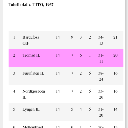
Tabell:
4.div. TITO, 1967
Nr.
Lag
Kamper
V
U
T
Mål
Poeng
spilt
+/ -
1
Bardufoss
14
9
3
2
34-
21
OIF
13
2
Tromsø IL
14
7
6
1
31-
20
11
3
Furuflaten IL
14
7
2
5
38-
16
24
4
Nordkjosbotn
14
7
2
5
33-
16
IL
26
5
Lyngen IL
14
5
4
5
31-
14
20
6
Mellembygd
14
6
1
7
26-
13