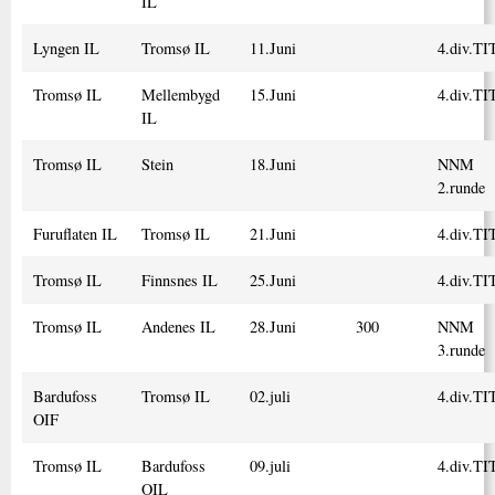
IL
Lyngen IL
Tromsø IL
11.Juni
4.div.TI
Tromsø IL
Mellembygd
15.Juni
4.div.TI
IL
Tromsø IL
Stein
18.Juni
NNM
2.runde
Furuflaten IL
Tromsø IL
21.Juni
4.div.TI
Tromsø IL
Finnsnes IL
25.Juni
4.div.TI
Tromsø IL
Andenes IL
28.Juni
300
NNM
3.runde
Bardufoss
Tromsø IL
02.juli
4.div.TI
OIF
Tromsø IL
Bardufoss
09.juli
4.div.TI
OIL