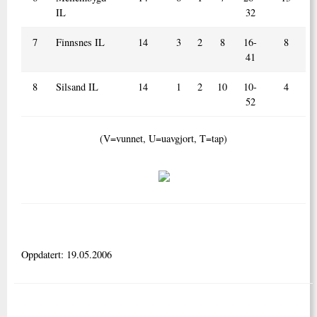
IL
32
7
Finnsnes IL
14
3
2
8
16-
8
41
8
Silsand IL
14
1
2
10
10-
4
52
(V=vunnet, U=uavgjort, T=tap)
Oppdatert: 19.05.2006