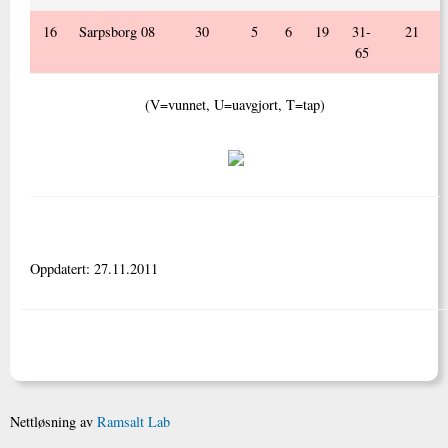
16
Sarpsborg 08
30
5
6
19
31-
21
65
(V=vunnet, U=uavgjort, T=tap)
Oppdatert: 27.11.2011
Nettløsning av
Ramsalt Lab