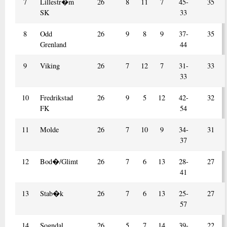
7
Lillestr�m
26
8
11
7
45-
35
SK
33
8
Odd
26
9
8
9
37-
35
Grenland
44
9
Viking
26
7
12
7
31-
33
33
10
Fredrikstad
26
9
5
12
42-
32
FK
54
11
Molde
26
7
10
9
34-
31
37
12
Bod�/Glimt
26
7
6
13
28-
27
41
13
Stab�k
26
7
6
13
25-
27
57
14
Sogndal
26
5
7
14
39-
22