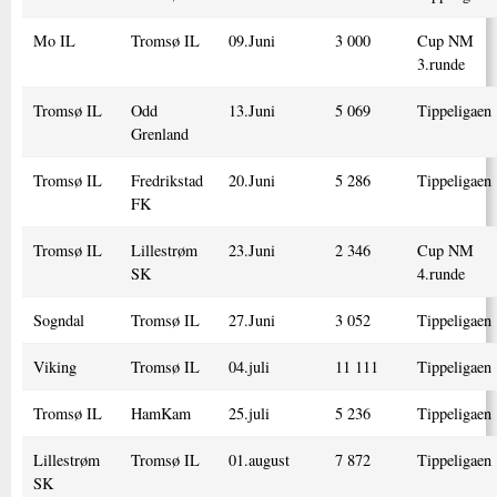
Mo IL
Tromsø IL
09.Juni
3 000
Cup NM
3.runde
Tromsø IL
Odd
13.Juni
5 069
Tippeligaen
Grenland
Tromsø IL
Fredrikstad
20.Juni
5 286
Tippeligaen
FK
Tromsø IL
Lillestrøm
23.Juni
2 346
Cup NM
SK
4.runde
Sogndal
Tromsø IL
27.Juni
3 052
Tippeligaen
Viking
Tromsø IL
04.juli
11 111
Tippeligaen
Tromsø IL
HamKam
25.juli
5 236
Tippeligaen
Lillestrøm
Tromsø IL
01.august
7 872
Tippeligaen
SK