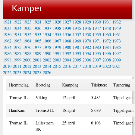
Kamper
1921
1922
1923
1924
1925
1926
1927
1928
1929
1930
1931
1932
1933
1934
1935
1936
1937
1938
1939
1945
1946
1947
1948
1949
1950
1951
1952
1953
1954
1955
1956
1957
1958
1959
1960
1961
1962
1963
1964
1965
1966
1967
1968
1969
1970
1971
1972
1973
1974
1975
1976
1977
1978
1979
1980
1981
1982
1983
1984
1985
1986
1987
1988
1989
1990
1991
1992
1993
1994
1995
1996
1997
1998
1999
2000
2001
2002
2003
2004
2005
2006
2007
2008
2009
2010
2011
2012
2013
2014
2015
2016
2017
2018
2019
2020
2021
2022
2023
2024
2025
2026
Hjemmelag
Bortelag
Kampdag
Tilskuere
Turnering
Tromsø IL
Viking
12.april
5 485
Tippeligaen
HamKam
Tromsø IL
18.april
5 689
Tippeligaen
Tromsø IL
Lillestrøm
25.april
6 108
Tippeligaen
SK