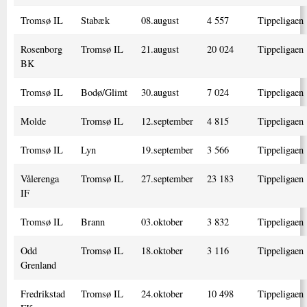
Tromsø IL
Stabæk
08.august
4 557
Tippeligaen
Rosenborg
Tromsø IL
21.august
20 024
Tippeligaen
BK
Tromsø IL
Bodø/Glimt
30.august
7 024
Tippeligaen
Molde
Tromsø IL
12.september
4 815
Tippeligaen
Tromsø IL
Lyn
19.september
3 566
Tippeligaen
Vålerenga
Tromsø IL
27.september
23 183
Tippeligaen
IF
Tromsø IL
Brann
03.oktober
3 832
Tippeligaen
Odd
Tromsø IL
18.oktober
3 116
Tippeligaen
Grenland
Fredrikstad
Tromsø IL
24.oktober
10 498
Tippeligaen