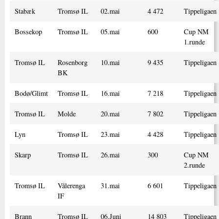
Stabæk
Tromsø IL
02.mai
4 472
Tippeligaen
Bossekop
Tromsø IL
05.mai
600
Cup NM
1.runde
Tromsø IL
Rosenborg
10.mai
9 435
Tippeligaen
BK
Bodø/Glimt
Tromsø IL
16.mai
7 218
Tippeligaen
Tromsø IL
Molde
20.mai
7 802
Tippeligaen
Lyn
Tromsø IL
23.mai
4 428
Tippeligaen
Skarp
Tromsø IL
26.mai
300
Cup NM
2.runde
Tromsø IL
Vålerenga
31.mai
6 601
Tippeligaen
IF
Brann
Tromsø IL
06.Juni
14 803
Tippeligaen