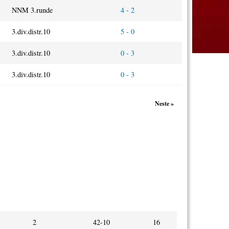
NNM 3.runde
4 - 2
3.div.distr.10
5 - 0
3.div.distr.10
0 - 3
3.div.distr.10
0 - 3
Neste »
T
Mål
Poeng
+/ -
2
42-10
16