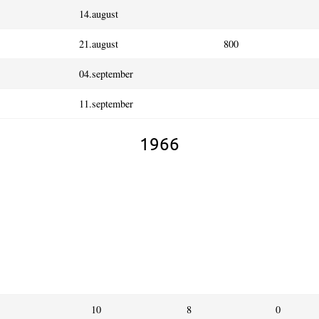
14.august
21.august
800
04.september
11.september
1966
Kamper
V
U
spilt
10
8
0