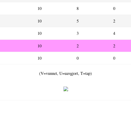
10
8
0
10
5
2
10
3
4
10
2
2
10
0
0
(V=vunnet, U=uavgjort, T=tap)