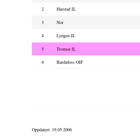
2
Harstad IL
3
Nor
4
Lyngen IL
5
Tromsø IL
6
Bardufoss OIF
Oppdatert: 19.05.2006