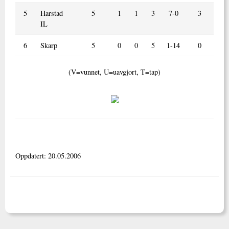
5
Harstad
5
1
1
3
7-0
3
IL
6
Skarp
5
0
0
5
1-14
0
(V=vunnet, U=uavgjort, T=tap)
Oppdatert: 20.05.2006