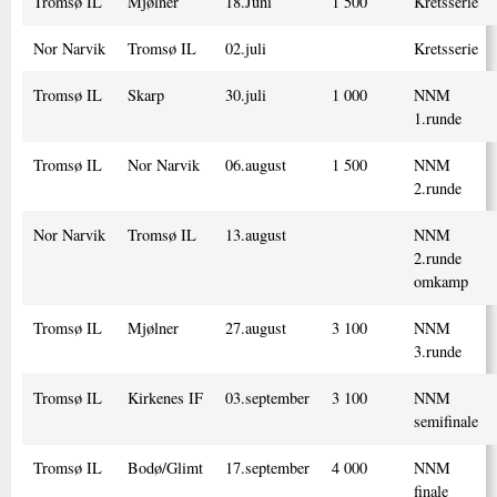
Tromsø IL
Mjølner
18.Juni
1 500
Kretsserie
Nor Narvik
Tromsø IL
02.juli
Kretsserie
Tromsø IL
Skarp
30.juli
1 000
NNM
1.runde
Tromsø IL
Nor Narvik
06.august
1 500
NNM
2.runde
Nor Narvik
Tromsø IL
13.august
NNM
2.runde
omkamp
Tromsø IL
Mjølner
27.august
3 100
NNM
3.runde
Tromsø IL
Kirkenes IF
03.september
3 100
NNM
semifinale
Tromsø IL
Bodø/Glimt
17.september
4 000
NNM
finale