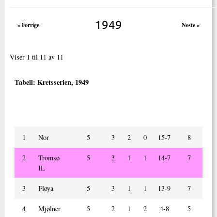
1949
« Forrige
Neste »
Viser 1 til 11 av 11
Tabell:
Kretsserien, 1949
Nr.
Lag
Kamper
V
U
T
Mål
Poeng
spilt
+/ -
1
Nor
5
3
2
0
15-7
8
2
Tromsø
5
3
1
1
14-7
7
IL
3
Fløya
5
3
1
1
13-9
7
4
Mjølner
5
2
1
2
4-8
5