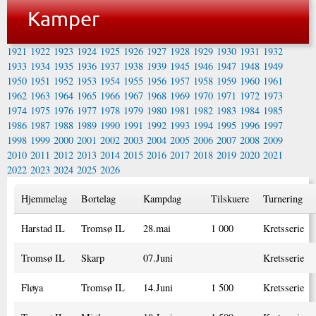
Kamper
1921
1922
1923
1924
1925
1926
1927
1928
1929
1930
1931
1932
1933
1934
1935
1936
1937
1938
1939
1945
1946
1947
1948
1949
1950
1951
1952
1953
1954
1955
1956
1957
1958
1959
1960
1961
1962
1963
1964
1965
1966
1967
1968
1969
1970
1971
1972
1973
1974
1975
1976
1977
1978
1979
1980
1981
1982
1983
1984
1985
1986
1987
1988
1989
1990
1991
1992
1993
1994
1995
1996
1997
1998
1999
2000
2001
2002
2003
2004
2005
2006
2007
2008
2009
2010
2011
2012
2013
2014
2015
2016
2017
2018
2019
2020
2021
2022
2023
2024
2025
2026
Hjemmelag
Bortelag
Kampdag
Tilskuere
Turnering
Harstad IL
Tromsø IL
28.mai
1 000
Kretsserie
Tromsø IL
Skarp
07.Juni
Kretsserie
Fløya
Tromsø IL
14.Juni
1 500
Kretsserie