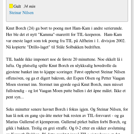
Gult
34 min
Steinar Nilsen
Knut Borch (24) ga bort to poeng mot Ham-Kam i andre serierunde.
Her ble det et nytt "Kamma"-mareritt for TIL-keeperen. Ham-Kam
var eneste laget som tok poeng fra TIL på Alfheim i 1. divisjon 2002.
Nå kopierte "Drillo-laget" til Ståle Solbakken bedriften.
TIL hadde ikke imponert noe de første 20 minuttene. Noe ekkelt lå i
lufta. Og plutselig spilte Knut Borch en ulykksalig hovedrolle da
gjestene banket inn to kjappe scoringer. Først opphevet Steinar Nilsen
offensiven, og ga et digert bakrom, der Espen Olsen og Petter Vaagan
Moen stormet inn. Stormet inn gjorde også Knut Borch, men misset
fullstendig - og lot Vaagan Moen putte ballen i det åpne målet. Ikke et
pent syn...
Seks minutter senere havnet Borch i fokus igjen. Og Steinar Nilsen, for
han lå nok en gang sju-åtte meter bak resten av TIL-forsvaret - og ga
Marius Gullerud et kjemperom. Gullerud pirket ballen forbi Borch, og
gikk i bakken. Trolig en grei straffe. Og 0-2 etter en sikker avslutning