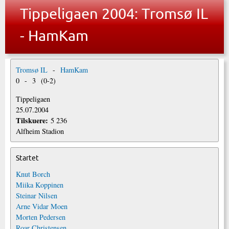
Tippeligaen 2004: Tromsø IL
- HamKam
Tromsø IL
-
HamKam
0
-
3
(
0
-
2
)
Tippeligaen
25.07.2004
Tilskuere:
5 236
Alfheim Stadion
Startet
Knut Borch
Miika Koppinen
Steinar Nilsen
Arne Vidar Moen
Morten Pedersen
Roar Christensen