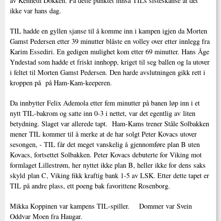
av Kenneth Dokken. På dette punktet innså TILs sisteskanse at det
ikke var hans dag.
TIL hadde en gyllen sjanse til å komme inn i kampen igjen da Morten
Gamst Pedersen etter 39 minutter blåste en volley over etter innlegg fra
Karim Essediri. En gedigen mulighet kom etter 69 minutter. Hans Åge
Yndestad som hadde et friskt innhopp, kriget til seg ballen og la utover
i feltet til Morten Gamst Pedersen. Den harde avslutningen gikk rett i
kroppen på på Ham-Kam-keeperen.
Da innbytter Felix Ademola etter fem minutter på banen løp inn i et
nytt TIL-bakrom og satte inn 0-3 i nettet, var det egentlig av liten
betydning. Slaget var allerede tapt. Ham-Kams trener Ståle Solbakken
mener TIL kommer til å merke at de har solgt Peter Kovacs utover
sesongen, - TIL får det meget vanskelig å gjennomføre plan B uten
Kovacs, fortsettet Solbakken. Peter Kovacs debuterte for Viking mot
formlaget Lillestrøm, her nyttet ikke plan B, heller ikke for dens saks
skyld plan C, Viking fikk kraftig bank 1-5 av LSK. Etter dette tapet er
TIL på andre plass, ett poeng bak favorittene Rosenborg.
Mikka Koppinen var kampens TIL-spiller. Dommer var Svein
Oddvar Moen fra Haugar.