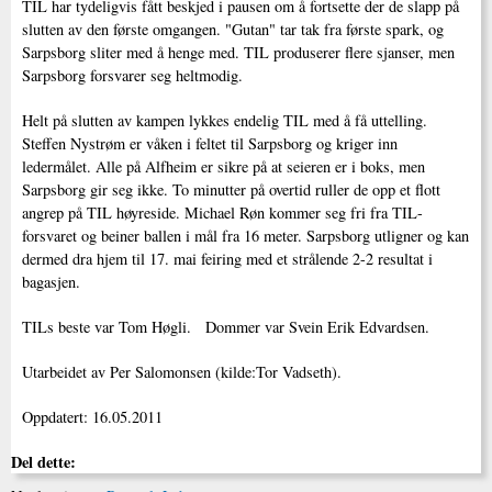
TIL har tydeligvis fått beskjed i pausen om å fortsette der de slapp på
slutten av den første omgangen. "Gutan" tar tak fra første spark, og
Sarpsborg sliter med å henge med. TIL produserer flere sjanser, men
Sarpsborg forsvarer seg heltmodig.
Helt på slutten av kampen lykkes endelig TIL med å få uttelling.
Steffen Nystrøm er våken i feltet til Sarpsborg og kriger inn
ledermålet. Alle på Alfheim er sikre på at seieren er i boks, men
Sarpsborg gir seg ikke. To minutter på overtid ruller de opp et flott
angrep på TIL høyreside. Michael Røn kommer seg fri fra TIL-
forsvaret og beiner ballen i mål fra 16 meter. Sarpsborg utligner og kan
dermed dra hjem til 17. mai feiring med et strålende 2-2 resultat i
bagasjen.
TILs beste var Tom Høgli. Dommer var Svein Erik Edvardsen.
Utarbeidet av Per Salomonsen (kilde:Tor Vadseth).
Oppdatert: 16.05.2011
Del dette: