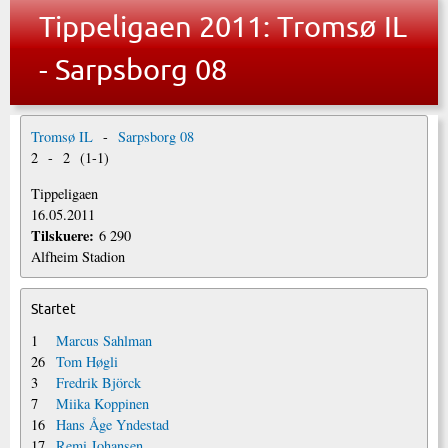
Tippeligaen 2011: Tromsø IL
- Sarpsborg 08
Tromsø IL
-
Sarpsborg 08
2
-
2
(
1
-
1
)
Tippeligaen
16.05.2011
Tilskuere:
6 290
Alfheim Stadion
Startet
1
Marcus Sahlman
26
Tom Høgli
3
Fredrik Björck
7
Miika Koppinen
16
Hans Åge Yndestad
17
Remi Johansen