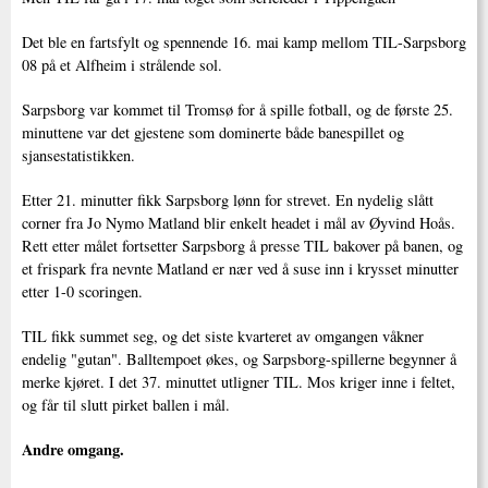
Det ble en fartsfylt og spennende 16. mai kamp mellom TIL-Sarpsborg
08 på et Alfheim i strålende sol.
Sarpsborg var kommet til Tromsø for å spille fotball, og de første 25.
minuttene var det gjestene som dominerte både banespillet og
sjansestatistikken.
Etter 21. minutter fikk Sarpsborg lønn for strevet. En nydelig slått
corner fra Jo Nymo Matland blir enkelt headet i mål av Øyvind Hoås.
Rett etter målet fortsetter Sarpsborg å presse TIL bakover på banen, og
et frispark fra nevnte Matland er nær ved å suse inn i krysset minutter
etter 1-0 scoringen.
TIL fikk summet seg, og det siste kvarteret av omgangen våkner
endelig "gutan". Balltempoet økes, og Sarpsborg-spillerne begynner å
merke kjøret. I det 37. minuttet utligner TIL. Mos kriger inne i feltet,
og får til slutt pirket ballen i mål.
Andre omgang.