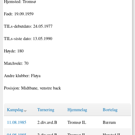
Hjemsted: Tromsø
Født: 19.09.1959
TILs-debutdato: 24.05.1977
TILs-siste dato: 13.05.1990
Høyde: 180
Matchvekt: 70
Andre klubber: Fløya
Posisjon: Midtbane, venstre back
Kampdag
Turnering
Hjemmelag
Bortelag
11.08.1985
2.div.avd.B
Tromsø IL
Bærum
04.08.1985
2.div.avd.B
Tromsø IL
Harstad IL