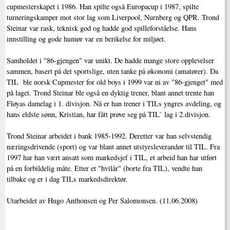
cupmesterskapet i 1986. Han spilte også Europacup i 1987, spilte
turneringskamper mot stor lag som Liverpool, Nurnberg og QPR. Trond
Steinar var rask, teknisk god og hadde god spilleforståelse. Hans
innstilling og gode humør var en berikelse for miljøet.
Samholdet i "86-gjengen" var unikt. De hadde mange store opplevelser
sammen, basert på det sportslige, uten tanke på økonomi (amatører). Da
TIL ble norsk Cupmester for old boys i 1999 var ni av "86-gjenget" med
på laget. Trond Steinar ble også en dyktig trener, blant annet trente han
Fløyas damelag i 1. divisjon. Nå er han trener i TILs yngres avdeling, og
hans eldste sønn, Kristian, har fått prøve seg på TIL` lag i 2.divisjon.
Trond Steinar arbeidet i bank 1985-1992. Deretter var han selvstendig
næringsdrivende (sport) og var blant annet utstyrsleverandør til TIL. Fra
1997 har han vært ansatt som markedsjef i TIL, et arbeid han har utført
på en forbildelig måte. Etter et "hvilår" (borte fra TIL), vendte han
tilbake og er i dag TILs markedsdirektør.
Utarbeidet av Hugo Anthonsen og Per Salomonsen. (11.06.2008)