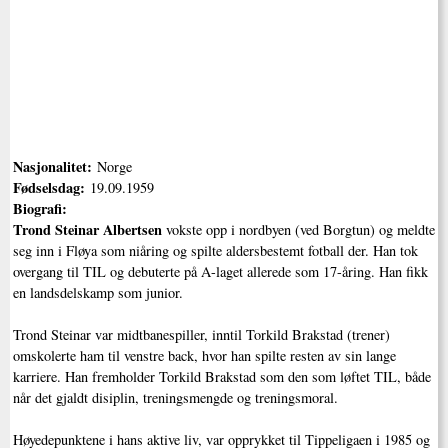
Nasjonalitet:
Norge
Fødselsdag:
19.09.1959
Biografi:
Trond Steinar Albertsen
vokste opp i nordbyen (ved Borgtun) og meldte
seg inn i Fløya som niåring og spilte aldersbestemt fotball der. Han tok
overgang til TIL og debuterte på A-laget allerede som 17-åring. Han fikk
en landsdelskamp som junior.
Trond Steinar var midtbanespiller, inntil Torkild Brakstad (trener)
omskolerte ham til venstre back, hvor han spilte resten av sin lange
karriere. Han fremholder Torkild Brakstad som den som løftet TIL, både
når det gjaldt disiplin, treningsmengde og treningsmoral.
Høyedepunktene i hans aktive liv, var opprykket til Tippeligaen i 1985 og