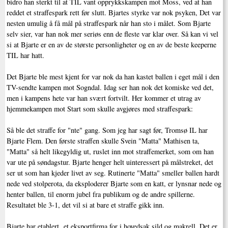
bidro han sterkt til at TIL vant opprykkskampen mot Moss, ved at han
reddet et straffespark rett før slutt. Bjartes styrke var nok psyken, Det var
nesten umulig å få mål på straffespark når han sto i målet. Som Bjarte
selv sier, var han nok mer seriøs enn de fleste var klar over. Så kan vi vel
si at Bjarte er en av de største personligheter og en av de beste keeperne
TIL har hatt.
Det Bjarte ble mest kjent for var nok da han kastet ballen i eget mål i den
TV-sendte kampen mot Sogndal. Idag ser han nok det komiske ved det,
men i kampens hete var han svært fortvilt. Her kommer et utrag av
hjemmekampen mot Start som skulle avgjøres med straffespark:
Så ble det straffe for "nte" gang. Som jeg har sagt før, Tromsø IL har
Bjarte Flem. Den første straffen skulle Svein "Matta" Mathisen ta,
"Matta" så helt likegyldig ut, ruslet inn mot straffemerket, som om han
var ute på søndagstur. Bjarte henger helt uinteressert på målstreket, det
ser ut som han kjeder livet av seg. Rutinerte "Matta" smeller ballen hardt
nede ved stolperota, da eksploderer Bjarte som en katt, er lynsnar nede og
henter ballen, til enorm jubel fra publikum og de andre spillerne.
Resultatet ble 3-1, det vil si at bare et straffe gikk inn.
Bjarte har etablert et eksportfirma for i hovedsak sild og makrell. Det er