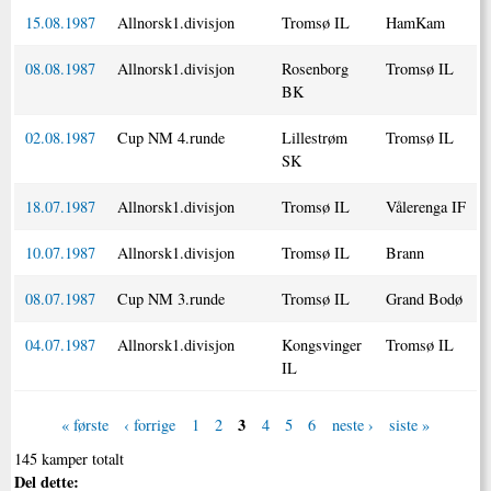
15.08.1987
Allnorsk1.divisjon
Tromsø IL
HamKam
08.08.1987
Allnorsk1.divisjon
Rosenborg
Tromsø IL
BK
02.08.1987
Cup NM 4.runde
Lillestrøm
Tromsø IL
SK
18.07.1987
Allnorsk1.divisjon
Tromsø IL
Vålerenga IF
10.07.1987
Allnorsk1.divisjon
Tromsø IL
Brann
08.07.1987
Cup NM 3.runde
Tromsø IL
Grand Bodø
04.07.1987
Allnorsk1.divisjon
Kongsvinger
Tromsø IL
IL
3
« første
‹ forrige
1
2
4
5
6
neste ›
siste »
145 kamper totalt
Del dette: