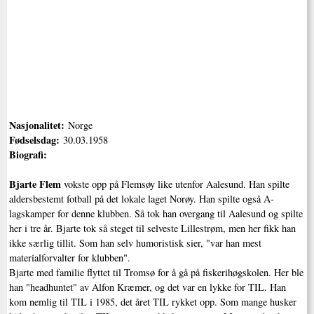
Nasjonalitet:
Norge
Fødselsdag:
30.03.1958
Biografi:
Bjarte Flem
vokste opp på Flemsøy like utenfor Aalesund. Han spilte
aldersbestemt fotball på det lokale laget Norøy. Han spilte også A-
lagskamper for denne klubben. Så tok han overgang til Aalesund og spilte
her i tre år. Bjarte tok så steget til selveste Lillestrøm, men her fikk han
ikke særlig tillit. Som han selv humoristisk sier, "var han mest
materialforvalter for klubben".
Bjarte med familie flyttet til Tromsø for å gå på fiskerihøgskolen. Her ble
han "headhuntet" av Alfon Kræmer, og det var en lykke for TIL. Han
kom nemlig til TIL i 1985, det året TIL rykket opp. Som mange husker