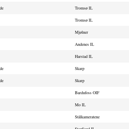
de
Tromsø IL
Tromsø IL
Mjølner
Andenes IL
Harstad IL
de
Skarp
de
Skarp
Bardufoss OIF
Mo IL
Stålkameratene
Storfjord IL