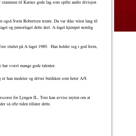
r stammen til Karnes gode lag som spilte andre divisjon
 også Svein Robertsen trente. Da var ikke veien lang til
get og juniorlaget dette året. A-laget kjempet nemlig
ore sluttet på A-laget 1989. Han holder seg i god form,
e har svært mange gode talenter.
dag er han medeier og driver butikken som heter A/S
torscorer for Lyngen IL. Tore kan avvise myten om at
 så ofte tiden tillater dette.