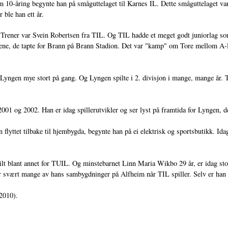
m 10-åring begynte han på småguttelaget til Karnes IL. Dette småguttelaget va
 ble han ett år.
. Trener var Svein Robertsen fra TIL. Og TIL hadde et meget godt juniorlag som
ene, de tapte for Brann på Brann Stadion. Det var "kamp" om Tore mellom A-la
.
yngen mye stort på gang. Og Lyngen spilte i 2. divisjon i mange, mange år. T
001 og 2002. Han er idag spillerutvikler og ser lyst på framtida for Lyngen, d
n flyttet tilbake til hjembygda, begynte han på ei elektrisk og sportsbutikk. I
spilt blant annet for TUIL. Og minstebarnet Linn Maria Wikbo 29 år, er idag s
r svært mange av hans sambygdninger på Alfheim når TIL spiller. Selv er han der
2010).