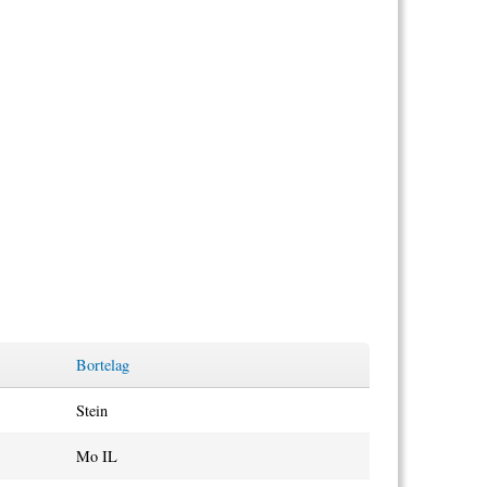
Bortelag
Stein
Mo IL