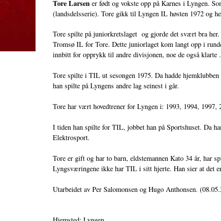
Tore Larsen
er født og vokste opp på Karnes i Lyngen. So
(landsdelsserie). Tore gikk til Lyngen IL høsten 1972 og her
Tore spilte på juniorkretslaget og gjorde det svært bra her
Tromsø IL for Tore. Dette juniorlaget kom langt opp i rund
innbitt for opprykk til andre divisjonen, noe de også klarte 
Tore spilte i TIL ut sesongen 1975. Da hadde hjemklubben L
han spilte på Lyngens andre lag seinest i går.
Tore har vært hovedtrener for Lyngen i: 1993, 1994, 1997, 2
I tiden han spilte for TIL, jobbet han på Sportshuset. Da ha
Elektrosport.
Tore er gift og har to barn, eldstemannen Kato 34 år, har 
Lyngsværingene ikke har TIL i sitt hjerte. Han sier at det e
Utarbeidet av Per Salomonsen og Hugo Anthonsen. (08.05.
Hjemsted: Lyngen