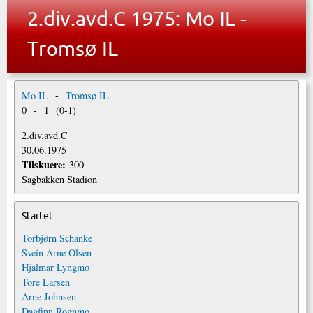
2.div.avd.C 1975: Mo IL -
Tromsø IL
Mo IL
-
Tromsø IL
0
-
1
(
0
-
1
)
2.div.avd.C
30.06.1975
Tilskuere:
300
Sagbakken Stadion
Startet
Torbjørn Schanke
Svein Arne Olsen
Hjalmar Lyngmo
Tore Larsen
Arne Johnsen
Dagfinn Rognmo