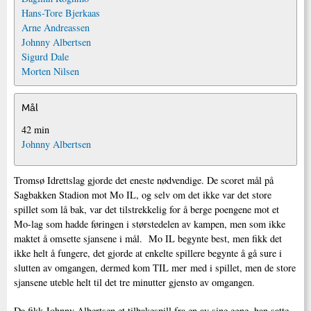
Hans-Tore Bjerkaas
Arne Andreassen
Johnny Albertsen
Sigurd Dale
Morten Nilsen
Mål
42 min
Johnny Albertsen
Tromsø Idrettslag gjorde det eneste nødvendige. De scoret mål på
Sagbakken Stadion mot Mo IL, og selv om det ikke var det store
spillet som lå bak, var det tilstrekkelig for å berge poengene mot et
Mo-lag som hadde føringen i størstedelen av kampen, men som ikke
maktet å omsette sjansene i mål. Mo IL begynte best, men fikk det
ikke helt å fungere, det gjorde at enkelte spillere begynte å gå sure i
slutten av omgangen, dermed kom TIL mer med i spillet, men de store
sjansene uteble helt til det tre minutter gjensto av omgangen.
Da fikk Johnny Albertsen et tilbakespill fra en av sine egne, han satte