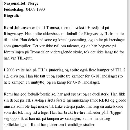
Nasjonalitet:
Norge
Fødselsdag:
04.09.1990
Biografi:
Remi Johansen
er født i Tromsø, men oppvokst i Hessfjord på
Ringvassøy. Han spilte aldersbestemt fotball for Ringvassøy IL fra putte
til junior. Han deltok på sone og kretslagssamling, og spilte på kretslaget
som guttespiller. Det var ikke tvil om talentet, og da han begynte på
Idrettslinjen på Tromsdalen videregående skole, tok det ikke langt tid før
han var TIL-gutt.
I 2008 spilte han på TIL`s juniorlag og spilte også flere kamper på TIL 2
i 2. divisjon. Han ble tatt ut og spilte tre kamper for G-18 landslaget (to
hele kamper, en innbytte) og en kamp for G-19 landslaget.
Remi har god fotball-forståelse, har god spenst og er duellsterk. Han fikk
sin debut på TILs A-lag i årets første hjemmekamp (mot RBK) og gjorde
innsats som ble lagt merke til. Like etterpå pådro han seg en ankelskade
som det tok lang tid å lege. Han har brukt tre-fire måneder på å "bygge"
seg opp slik at han nå, på tampen av sesongen, kunne melde seg
spilleklar igjen. Remi har planer om fremtidige studier.