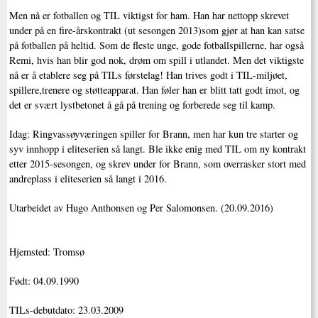
Men nå er fotballen og TIL viktigst for ham. Han har nettopp skrevet
under på en fire-årskontrakt (ut sesongen 2013)som gjør at han kan satse
på fotballen på heltid. Som de fleste unge, gode fotballspillerne, har også
Remi, hvis han blir god nok, drøm om spill i utlandet. Men det viktigste
nå er å etablere seg på TILs førstelag! Han trives godt i TIL-miljøet,
spillere,trenere og støtteapparat. Han føler han er blitt tatt godt imot, og
det er svært lystbetonet å gå på trening og forberede seg til kamp.
Idag: Ringvassøyværingen spiller for Brann, men har kun tre starter og
syv innhopp i eliteserien så langt. Ble ikke enig med TIL om ny kontrakt
etter 2015-sesongen, og skrev under for Brann, som overrasker stort med
andreplass i eliteserien så langt i 2016.
Utarbeidet av Hugo Anthonsen og Per Salomonsen. (20.09.2016)
Hjemsted: Tromsø
Født: 04.09.1990
TILs-debutdato: 23.03.2009