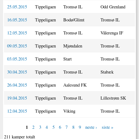
25.05.2015
Tippeligaen
Tromsø IL
Odd Grenland
16.05.2015
Tippeligaen
Bodø/Glimt
Tromsø IL
12.05.2015
Tippeligaen
Tromsø IL
Vålerenga IF
09.05.2015
Tippeligaen
Mjøndalen
Tromsø IL
03.05.2015
Tippeligaen
Start
Tromsø IL
30.04.2015
Tippeligaen
Tromsø IL
Stabæk
26.04.2015
Tippeligaen
Aalesund FK
Tromsø IL
19.04.2015
Tippeligaen
Tromsø IL
Lillestrøm SK
12.04.2015
Tippeligaen
Viking
Tromsø IL
1
2
3
4
5
6
7
8
9
neste ›
siste »
211 kamper totalt