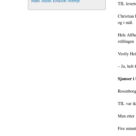
Hans Julius Eriksen Norbye
TIL levert
Christian 
og i mål.
Hele Alfhe
stillingen
Vestly Hei
– Ja, helt
Sjanser i
Rosenborg 
TIL var ik
Men etter 
Fire minut