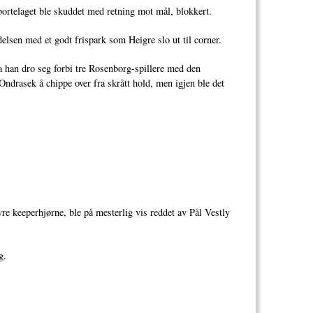
ortelaget ble skuddet med retning mot mål, blokkert.
elsen med et godt frispark som Heigre slo ut til corner.
 han dro seg forbi tre Rosenborg-spillere med den
ndrasek å chippe over fra skrått hold, men igjen ble det
e keeperhjørne, ble på mesterlig vis reddet av Pål Vestly
g.