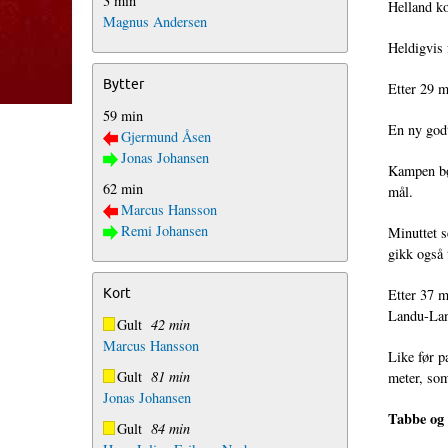
3 min
Helland k
Magnus Andersen
Heldigvis 
Bytter
Etter 29 m
59 min
En ny godt
Gjermund Åsen
Jonas Johansen
Kampen bøl
62 min
mål.
Marcus Hansson
Remi Johansen
Minuttet s
gikk også t
Kort
Etter 37 m
Landu-Land
Gult
42 min
Marcus Hansson
Like før p
Gult
81 min
meter, so
Jonas Johansen
Tabbe og
Gult
84 min