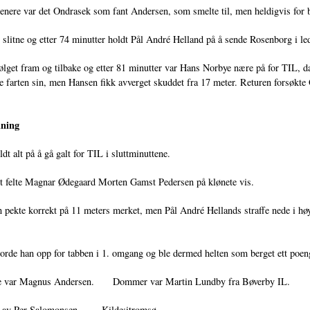
enere var det Ondrasek som fant Andersen, som smelte til, men heldigvis for b
 slitne og etter 74 minutter holdt Pål André Helland på å sende Rosenborg i led
get fram og tilbake og etter 81 minutter var Hans Norbye nære på for TIL, da
farten sin, men Hansen fikk avverget skuddet fra 17 meter. Returen forsøkte O
dning
dt alt på å gå galt for TIL i sluttminuttene.
tt felte Magnar Ødegaard Morten Gamst Pedersen på klønete vis.
ekte korrekt på 11 meters merket, men Pål André Hellands straffe nede i høyr
rde han opp for tabben i 1. omgang og ble dermed helten som berget ett poen
e var Magnus Andersen. Dommer var Martin Lundby fra Bøverby IL.
t av Per Salomonsen. Kilde:itromsø.