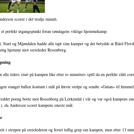
ersen scorer i det tredje minutt.
 et perfekt utgangspunkt foran søndagens viktige hjemmekamp.
, Start og Mjøndalen hadde alle tapt sine kamper og det betydde at Bård Flovi
oeng hjemme mot serieleder Rosenborg.
pning
n alle tiders start på kampen like etter to minutters spill da en perfekt slått 
gen stanget ballen kontant i mål på første stolpe og sendte «Gutan» til himmel
eddet poeng borte mot Rosenborg på Lerkendal i vår og var også kampens enes
), da Andersen scoret kampens eneste mål.
er
ett i strupen på serielederen og festet tidlig grep om kampen, men etter 13 mi