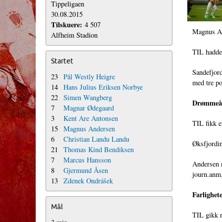
Tippeligaen
30.08.2015
Tilskuere:
4 507
Magnus And
Alfheim Stadion
TIL hadde
Startet
Sandefjord
23
Pål Westly Heigre
med tre p
14
Hans Julius Eriksen Norbye
22
Simen Wangberg
Drømmeå
7
Magnar Ødegaard
3
Kent Are Antonsen
TIL fikk e
15
Magnus Andersen
6
Christian Landu Landu
Øksfjordin
21
Thomas Kind Bendiksen
7
Marcus Hansson
Andersen r
8
Gjermund Åsen
journ.anm.
13
Zdenek Ondrášek
Farlighet
Mål
TIL gikk r