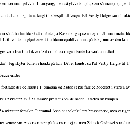
e en nærmest prikkfri 1. omgang, men så gikk det galt, som så mange ganger t
Landu-Landu spilte et langt tilbakespill til keeper Pål Vestly Heigre som brukte
im så at ballen ble skutt i hånda på Rosenborg-spissen og i mål, men målet bl
 1-1, til voldsom pipekonsert fra hjemmepublikummet på bakgrunn av den kontr
gre var i hvert fall ikke i tvil om at scoringen burde ha vært annullert.
 klart. Jeg skyter ballen i hånda på han. Det er hands, sa Pål Vestly Heigre til 
 begge ender
fortsatte der de slapp i 1. omgang og hadde et par farlige hodestøt i starten
ke i nærheten av å ha samme presset som de hadde i starten av kampen.
54 minutter forsøkte Gjermund Åsen et spektakulært brassespark, men et tiger
ter senere var Andersen nær på å servere igjen, men Zdenek Ondraseks avslutni