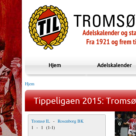
Hjem
Adelskalender
Hjem
Tippeligaen 2015: Tromsø
Tromsø IL
-
Rosenborg BK
1
-
1
(
1
-
1
)