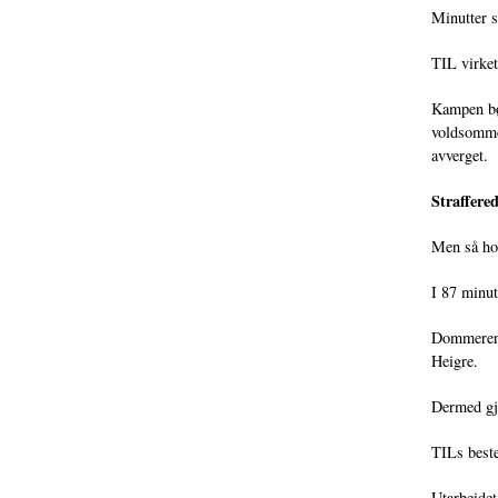
Minutter s
TIL virket
Kampen bøl
voldsomme 
avverget.
Straffere
Men så hol
I 87 minu
Dommeren p
Heigre.
Dermed gjo
TILs best
Utarbeide