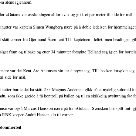
om alene igjennom.
for «Gutan» var avslutningen altfor svak og gikk et par meter til side for mål.
inutter var kaptein Simen Wangberg nære på å doble ledelsen for hjemmelaget
 slått corner fra Gjermund Åsen fant TIL-kapteinen i feltet, men headingen gikk
get fram og tilbake og etter 34 minutter forsøkte Helland seg igjen for bortelag
enere var det Kent-Are Antonsen sin tur å prøve seg. TIL-backen forsøkte seg
il side for mål.
inutter burde det ha stått 2-0. Magnus Andersen gikk på et nydelig soloraid for
u, som ikke greide å få kontroll på ballen og til en skikkelig avslutning før f
ause var også Marcus Hansson nære på for «Gutan». Svensken ble spilt fint ig
m RBK-keeper André Hansen slo til corner.
 dommerfeil