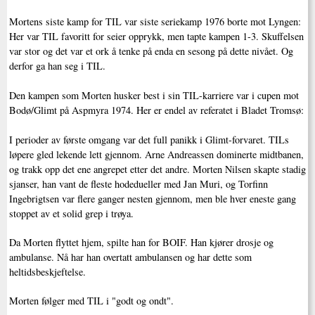
Mortens siste kamp for TIL var siste seriekamp 1976 borte mot Lyngen:
Her var TIL favoritt for seier opprykk, men tapte kampen 1-3. Skuffelsen
var stor og det var et ork å tenke på enda en sesong på dette nivået. Og
derfor ga han seg i TIL.
Den kampen som Morten husker best i sin TIL-karriere var i cupen mot
Bodø/Glimt på Aspmyra 1974. Her er endel av referatet i Bladet Tromsø:
I perioder av første omgang var det full panikk i Glimt-forvaret. TILs
løpere gled lekende lett gjennom. Arne Andreassen dominerte midtbanen,
og trakk opp det ene angrepet etter det andre. Morten Nilsen skapte stadig
sjanser, han vant de fleste hodedueller med Jan Muri, og Torfinn
Ingebrigtsen var flere ganger nesten gjennom, men ble hver eneste gang
stoppet av et solid grep i trøya.
Da Morten flyttet hjem, spilte han for BOIF. Han kjører drosje og
ambulanse. Nå har han overtatt ambulansen og har dette som
heltidsbeskjeftelse.
Morten følger med TIL i "godt og ondt".