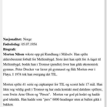
Nasjonalitet:
Norge
Fødselsdag:
05.07.1954
Biografi:
Morten Nilsen
vokste opp på Rundhaug i Målselv. Han spilte
aldersbestemt fotball for Mellembygd. Siste året han spilt for A-laget til
Mellembygd, bodde han i Tromsø (pendlet) hvor han gikk økonomisk
gymnas. Peter Drecker var lærer på gymnaset og fikk Morten over i
Fløya. I 1974 tok han overgang det TIL.
Morten spilte 41 serie og cupkamper for TIL og scoret hele 17 mål. Han
likte seg veldig godt i Tromsø og har enda kontakt med datidens spillere,
som Svein Arne Olsen og "Pøsen". Morten var god på hodet og hadde
god teknikk. Han hadde som "pers" 6000 headinger uten at ballen gikk i
bakken.