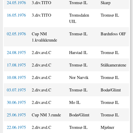
24.05.1976
3.div.TITO
Tromsø IL
Skarp
16.05.1976
3.div.TITO
Tromsdalen
Tromsø IL
UIL
02.05.1976
Cup NM
Tromsø IL
Bardufoss OIF
1.kvalikkrunde
24.08.1975
2.div.avd.C
Harstad IL
Tromsø IL
17.08.1975
2.div.avd.C
Tromsø IL
Stålkameratene
10.08.1975
2.div.avd.C
Nor Narvik
Tromsø IL
03.07.1975
2.div.avd.C
Tromsø IL
Bodø/Glimt
30.06.1975
2.div.avd.C
Mo IL
Tromsø IL
25.06.1975
Cup NM 3.runde
Bodø/Glimt
Tromsø IL
22.06.1975
2.div.avd.C
Tromsø IL
Mjølner