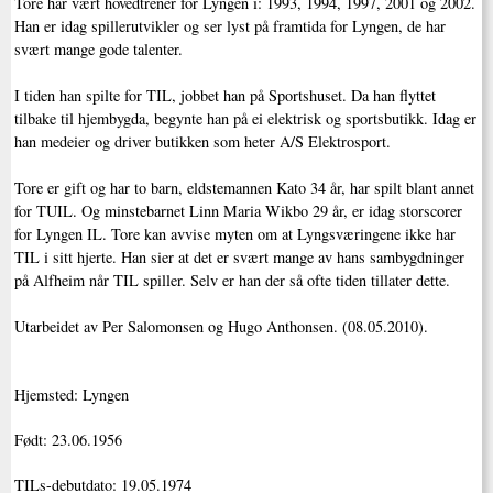
Tore har vært hovedtrener for Lyngen i: 1993, 1994, 1997, 2001 og 2002.
Han er idag spillerutvikler og ser lyst på framtida for Lyngen, de har
svært mange gode talenter.
I tiden han spilte for TIL, jobbet han på Sportshuset. Da han flyttet
tilbake til hjembygda, begynte han på ei elektrisk og sportsbutikk. Idag er
han medeier og driver butikken som heter A/S Elektrosport.
Tore er gift og har to barn, eldstemannen Kato 34 år, har spilt blant annet
for TUIL. Og minstebarnet Linn Maria Wikbo 29 år, er idag storscorer
for Lyngen IL. Tore kan avvise myten om at Lyngsværingene ikke har
TIL i sitt hjerte. Han sier at det er svært mange av hans sambygdninger
på Alfheim når TIL spiller. Selv er han der så ofte tiden tillater dette.
Utarbeidet av Per Salomonsen og Hugo Anthonsen. (08.05.2010).
Hjemsted: Lyngen
Født: 23.06.1956
TILs-debutdato: 19.05.1974