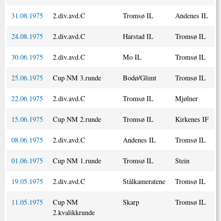
31.08.1975
2.div.avd.C
Tromsø IL
Andenes IL
24.08.1975
2.div.avd.C
Harstad IL
Tromsø IL
30.06.1975
2.div.avd.C
Mo IL
Tromsø IL
25.06.1975
Cup NM 3.runde
Bodø/Glimt
Tromsø IL
22.06.1975
2.div.avd.C
Tromsø IL
Mjølner
15.06.1975
Cup NM 2.runde
Tromsø IL
Kirkenes IF
08.06.1975
2.div.avd.C
Andenes IL
Tromsø IL
01.06.1975
Cup NM 1.runde
Tromsø IL
Stein
19.05.1975
2.div.avd.C
Stålkameratene
Tromsø IL
11.05.1975
Cup NM
Skarp
Tromsø IL
2.kvalikkrunde