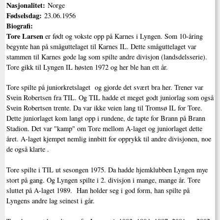
Nasjonalitet:
Norge
Fødselsdag:
23.06.1956
Biografi:
Tore Larsen
er født og vokste opp på Karnes i Lyngen. Som 10-åring
begynte han på småguttelaget til Karnes IL. Dette småguttelaget var
stammen til Karnes gode lag som spilte andre divisjon (landsdelsserie).
Tore gikk til Lyngen IL høsten 1972 og her ble han ett år.
Tore spilte på juniorkretslaget og gjorde det svært bra her. Trener var
Svein Robertsen fra TIL. Og TIL hadde et meget godt juniorlag som også
Svein Robertsen trente. Da var ikke veien lang til Tromsø IL for Tore.
Dette juniorlaget kom langt opp i rundene, de tapte for Brann på Brann
Stadion. Det var "kamp" om Tore mellom A-laget og juniorlaget dette
året. A-laget kjempet nemlig innbitt for opprykk til andre divisjonen, noe
de også klarte .
Tore spilte i TIL ut sesongen 1975. Da hadde hjemklubben Lyngen mye
stort på gang. Og Lyngen spilte i 2. divisjon i mange, mange år. Tore
sluttet på A-laget 1989. Han holder seg i god form, han spilte på
Lyngens andre lag seinest i går.