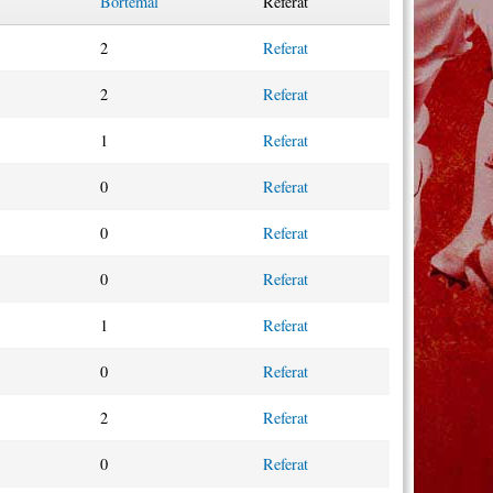
Bortemål
Referat
2
Referat
2
Referat
1
Referat
0
Referat
0
Referat
0
Referat
1
Referat
0
Referat
2
Referat
0
Referat