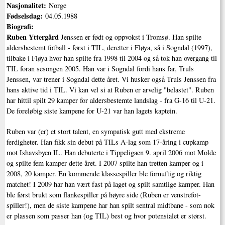
Nasjonalitet:
Norge
Fødselsdag:
04.05.1988
Biografi:
Ruben Yttergård
Jenssen er født og oppvokst i Tromsø. Han spilte
aldersbestemt fotball - først i TIL, deretter i Fløya, så i Sogndal (1997),
tilbake i Fløya hvor han spilte fra 1998 til 2004 og så tok han overgang til
TIL foran sesongen 2005. Han var i Sogndal fordi hans far, Truls
Jenssen, var trener i Sogndal dette året. Vi husker også Truls Jenssen fra
hans aktive tid i TIL. Vi kan vel si at Ruben er arvelig "belastet". Ruben
har hittil spilt 29 kamper for aldersbestemte landslag - fra G-16 til U-21.
De foreløbig siste kampene for U-21 var han lagets kaptein.
Ruben var (er) et stort talent, en sympatisk gutt med ekstreme
ferdigheter. Han fikk sin debut på TILs A-lag som 17-åring i cupkamp
mot Ishavsbyen IL. Han debuterte i Tippeligaen 9. april 2006 mot Molde
og spilte fem kamper dette året. I 2007 spilte han tretten kamper og i
2008, 20 kamper. En kommende klassespiller ble fornuftig og riktig
matchet! I 2009 har han vært fast på laget og spilt samtlige kamper. Han
ble først brukt som flankespiller på høyre side (Ruben er venstrefot-
spiller!), men de siste kampene har han spilt sentral midtbane - som nok
er plassen som passer han (og TIL) best og hvor potensialet er størst.