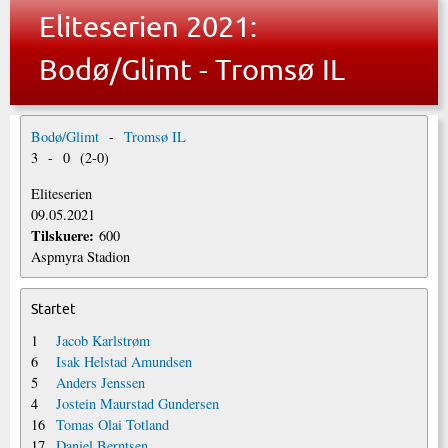
Eliteserien 2021:
Bodø/Glimt - Tromsø IL
Bodø/Glimt
-
Tromsø IL
3
-
0
(
2
-
0
)
Eliteserien
09.05.2021
Tilskuere:
600
Aspmyra Stadion
Startet
1
Jacob Karlstrøm
6
Isak Helstad Amundsen
5
Anders Jenssen
4
Jostein Maurstad Gundersen
16
Tomas Olai Totland
17
Daniel Berntsen