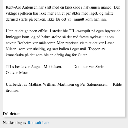
Kent-Are Antonsen har slitt med en kneskade i halvannen måned. Den
viktige spilleren har ikke mer enn et par økter med laget, og måtte
dermed starte på benken. Ikke før det 73. minutt kom han inn.
Uten at det ga noen effekt. I stedet ble TIL overspilt på egen høyreside.
Innlegget kom, og på bakre stolpe så det ved første øyekast ut som
nevnte Botheim var målscorer. Men reprisen viste at det var Lasse
Nilsen, som var uheldig, og satt ballen i eget mål. Toppen av
kransekaka på det som ble en dårlig dag for Gutan.
TILs beste var August Mikkelsen. Dommer var Svein
Oddvar Moen,
Utarbeidet av Mathias William Martinsen og Per Salomonsen. Kilde
itromsø.
Del dette:
Nettløsning av
Ramsalt Lab