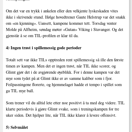
Om det var en trykk i ankelen eller den velkjente lyskeskaden vites
ikke i skrivende stund. Ifølge hovedtrener Gaute Helstrup var det snakk
om «en kjenning». Uansett, kampene kommer tett. Torsdag venter
Molde på Alfheim, søndag møter «Gutan» Viking i Stavanger. Og det
gjenstår å se om TIL-profilen er klar til da.
4) Ingen trøst i spillemessig gode perioder
Totalt sett var ikke TILs opptreden rent spillemessig så ille den første
timen av kampen. Men det er ingen trøst, når TIL ikke scorer, og
Glimt gjør det i de avgjørende øyeblikk. For i denne kampen var det
mye som tydet på at Glimt ikke er av samme kaliber som i fjor.
Feilpasningene florerte, og hjemmelaget hadde et tempo i spillet som
ga TIL mye ball.
Som trener vil du alltid lete etter noe positivt å ta med deg videre. TIL
klarte periodevis å gjøre Glimt svake, som i treningskampen for tre
uker siden. Det hjelper lite, når TIL ikke klarer å levere offensivt.
5) Selvmålet