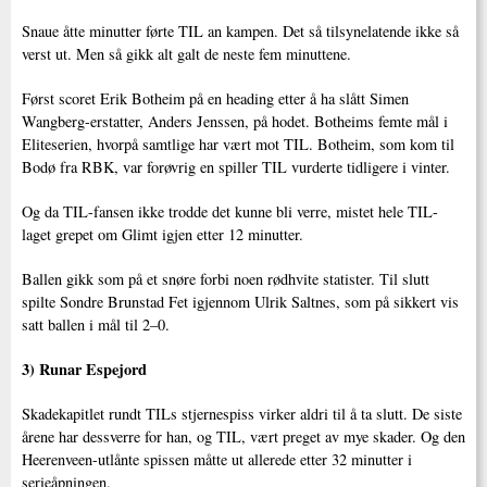
Snaue åtte minutter førte TIL an kampen. Det så tilsynelatende ikke så
verst ut. Men så gikk alt galt de neste fem minuttene.
Først scoret Erik Botheim på en heading etter å ha slått Simen
Wangberg-erstatter, Anders Jenssen, på hodet. Botheims femte mål i
Eliteserien, hvorpå samtlige har vært mot TIL. Botheim, som kom til
Bodø fra RBK, var forøvrig en spiller TIL vurderte tidligere i vinter.
Og da TIL-fansen ikke trodde det kunne bli verre, mistet hele TIL-
laget grepet om Glimt igjen etter 12 minutter.
Ballen gikk som på et snøre forbi noen rødhvite statister. Til slutt
spilte Sondre Brunstad Fet igjennom Ulrik Saltnes, som på sikkert vis
satt ballen i mål til 2–0.
3) Runar Espejord
Skadekapitlet rundt TILs stjernespiss virker aldri til å ta slutt. De siste
årene har dessverre for han, og TIL, vært preget av mye skader. Og den
Heerenveen-utlånte spissen måtte ut allerede etter 32 minutter i
serieåpningen.