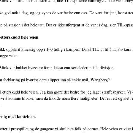
Blink vant til slutt målfesten 4–2, noe TIL-spillerne naturligvis ikke var fornø
ke god nok i dag, og jeg synes de var bedre enn oss. De vant fortjent, konsta
ke på stasjon i det hele tatt. Det er ikke ufortjent at de vant i dag, sier TIL-sp
 etterskudd hele veien
kk oppskriftsmessig opp i 1–0 tidlig i kampen. Da så TIL ut til å ha stø kurs i
egge veier.
Blink var hakket hvassere foran kassa enn serielederen i 1.-divisjon.
n forklaring på hvorfor dere slipper inn så enkle mål, Wangberg?
å etterskudd hele veien. Jeg kan gjøre det bedre før jeg laget straffesparket. Vi
 vi å komme tilbake, men da fikk de noen flere muligheter. Det er rett og slett
n,
enig med kapteinen.
tter i presspillet og de gangene vi skulle ta folk på corner. Hele veien er vi et 