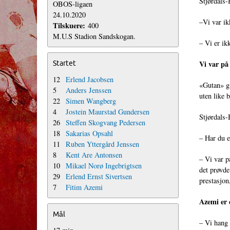
Stjørdals-
OBOS-ligaen
24.10.2020
–Vi var ik
Tilskuere:
400
M.U.S Stadion Sandskogan.
– Vi er ik
Vi var på
Startet
12
Erlend Jacobsen
«Gutan» gi
5
Anders Jenssen
uten like b
22
Simen Wangberg
4
Jostein Maurstad Gundersen
Stjørdals-
26
Steffen Skogvang Pedersen
18
Sakarias Opsahl
– Har du e
11
Ruben Yttergård Jenssen
8
Kent Are Antonsen
– Vi var p
10
Mikael Norø Ingebrigtsen
det prøvde
29
Erlend Ernst Sivertsen
prestasjo
7
Fitim Azemi
Azemi er 
Mål
– Vi hang e