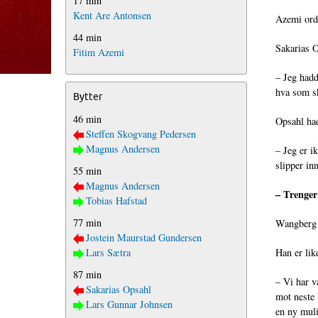
17 min
Kent Are Antonsen
Azemi ordn
44 min
Sakarias O
Fitim Azemi
– Jeg hadd
hva som s
Bytter
46 min
Opsahl had
Steffen Skogvang Pedersen
Magnus Andersen
– Jeg er i
slipper in
55 min
Magnus Andersen
– Trenger 
Tobias Hafstad
77 min
Wangberg 
Jostein Maurstad Gundersen
Lars Sætra
Han er lik
87 min
– Vi har v
Sakarias Opsahl
mot neste 
Lars Gunnar Johnsen
en ny muli