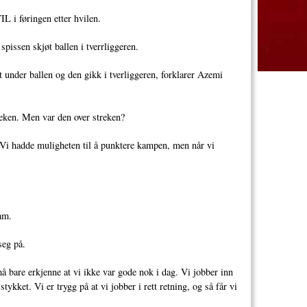
IL i føringen etter hvilen.
pissen skjøt ballen i tverrliggeren.
tt under ballen og den gikk i tverliggeren, forklarer Azemi
reken. Men var den over streken?
n. Vi hadde muligheten til å punktere kampen, men når vi
am.
seg på.
må bare erkjenne at vi ikke var gode nok i dag. Vi jobber inn
kket. Vi er trygg på at vi jobber i rett retning, og så får vi