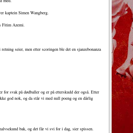
yd med.
terer kaptein Simen Wangberg.
iss Fitim Azemi.
 retning seier, men etter scoringen ble det en sjanzebonanza
 er for svak på dødballer og er på etterskudd der også. Etter
 ikke god nok, og da står vi med null poeng og en dårlig
halvsekund bak, og det får vi svi for i dag, sier spissen.