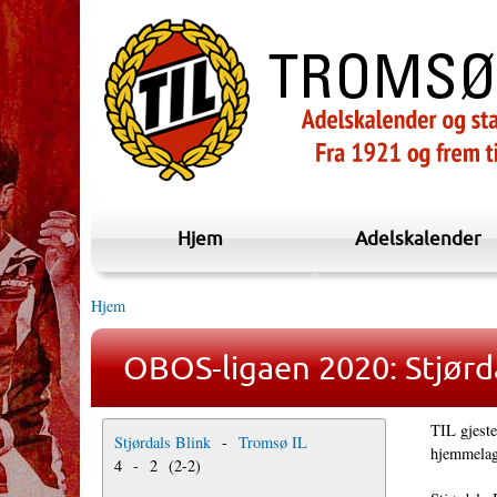
Hjem
Adelskalender
Hjem
OBOS-ligaen 2020: Stjørda
TIL gjeste
Stjørdals Blink
-
Tromsø IL
hjemmelag
4
-
2
(
2
-
2
)