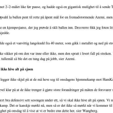
et 2–2-målet like før pause, og hadde også en gigantisk mulighet til å sende T
psahl la ballen pent til rette på åpent mål for en fremadstormende Azemi, men s
e en kjempesjanse, der jeg prøvde å skli ballen inn. Dessverre fikk jeg foten li
kjedde.
de også et vanvittig langskudd fra 40 meter, som gikk i metallet og ned på st
kke sikker på om den var inne eller ikke, men den spratt i hvert fall på streke
n tullemål så ble det en tung dag på jobb, sier Azemi.
ikke hive alt på sjøen
legger ikke skjul på at de må heve seg til onsdagens hjemmekamp mot HamK
evel klar på at de ikke trenger å gjøre store forandringer på måten de forsvarer 
ært bra defensivt sett sesongen under ett, så vi skal ikke hive alt på sjøen. Vi 
kamp. Det er kanskje mørkt nå, men så er det ikke så mørkt når vi kommer til sty
ghet på onsdag til å vise at vi er bedre enn dette her, sier Wangberg.