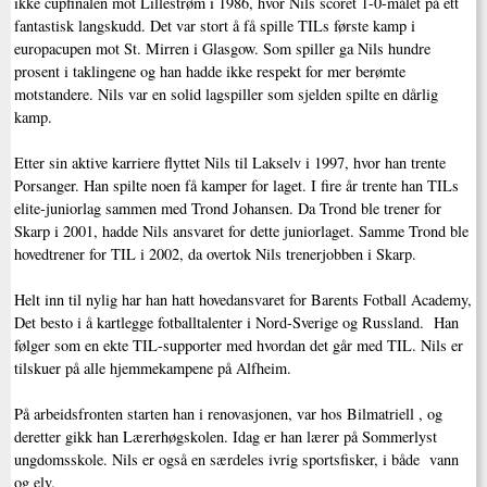
ikke cupfinalen mot Lillestrøm i 1986, hvor Nils scoret 1-0-målet på ett
fantastisk langskudd. Det var stort å få spille TILs første kamp i
europacupen mot St. Mirren i Glasgow. Som spiller ga Nils hundre
prosent i taklingene og han hadde ikke respekt for mer berømte
motstandere. Nils var en solid lagspiller som sjelden spilte en dårlig
kamp.
Etter sin aktive karriere flyttet Nils til Lakselv i 1997, hvor han trente
Porsanger. Han spilte noen få kamper for laget. I fire år trente han TILs
elite-juniorlag sammen med Trond Johansen. Da Trond ble trener for
Skarp i 2001, hadde Nils ansvaret for dette juniorlaget. Samme Trond ble
hovedtrener for TIL i 2002, da overtok Nils trenerjobben i Skarp.
Helt inn til nylig har han hatt hovedansvaret for Barents Fotball Academy,
Det besto i å kartlegge fotballtalenter i Nord-Sverige og Russland. Han
følger som en ekte TIL-supporter med hvordan det går med TIL. Nils er
tilskuer på alle hjemmekampene på Alfheim.
På arbeidsfronten starten han i renovasjonen, var hos Bilmatriell , og
deretter gikk han Lærerhøgskolen. Idag er han lærer på Sommerlyst
ungdomsskole. Nils er også en særdeles ivrig sportsfisker, i både vann
og elv.