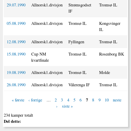
29.07.1990
Allnorsk1.divisjon
Strømsgodset
Tromsø IL
IF
05.08.1990
Allnorsk1.divisjon
Tromsø IL
Kongsvinger
IL
12.08.1990
Allnorsk1.divisjon
Fyllingen
Tromsø IL
15.08.1990
Cup NM
Tromsø IL
Rosenborg BK
kvartfinale
19.08.1990
Allnorsk1.divisjon
Tromsø IL
Molde
26.08.1990
Allnorsk1.divisjon
Vålerenga IF
Tromsø IL
7
« første
‹ forrige
…
2
3
4
5
6
8
9
10
neste
›
siste »
234 kamper totalt
Del dette: