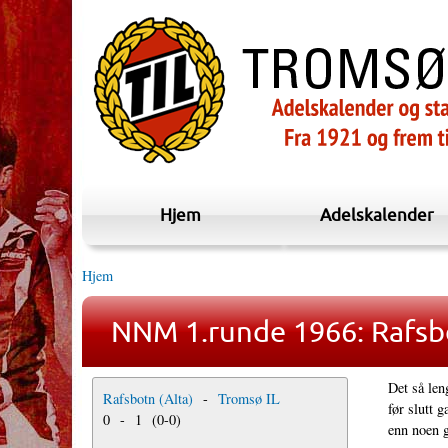
Hjem
Adelskalender
Hjem
NNM 1.runde 1966: Rafsbo
Det så len
Rafsbotn (Alta)
-
Tromsø IL
før slutt 
0
-
1
(
0
-
0
)
enn noen g