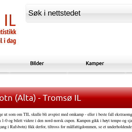
Bilder
Kamper
tn (Alta) - Tromsø IL
ge ut som om TIL skulle bli avspist med omkamp - eller i beste fall ekstraom
ga 1-0 og bilett videre i den nord-norsk cupen. Kampen gikk i høyt tempo og sj
ang i Rafsbotn) fikk derfor, tiltross for målfattigdommen, se et underholdende