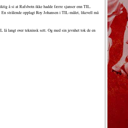
riktig å si at Rafsbotn ikke hadde færre sjanser enn TIL.
. En strålende opplagt Roy Johansen i TIL-målet, likevell må
L lå langt over tekninsk sett. Og med sin jevnhet tok de en