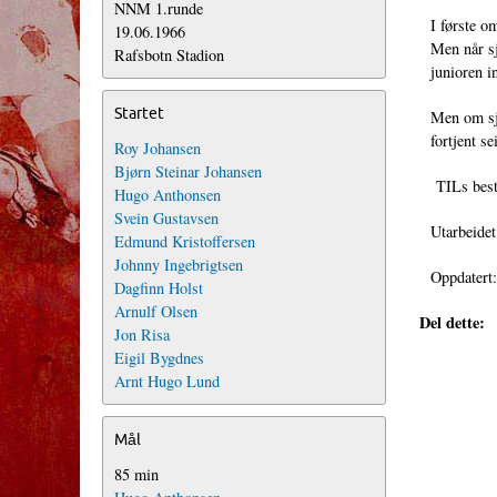
NNM 1.runde
I første o
19.06.1966
Men når sj
Rafsbotn Stadion
junioren i
Startet
Men om sja
fortjent s
Roy Johansen
Bjørn Steinar Johansen
TILs best
Hugo Anthonsen
Svein Gustavsen
Utarbeidet
Edmund Kristoffersen
Johnny Ingebrigtsen
Oppdatert
Dagfinn Holst
Arnulf Olsen
Del dette:
Jon Risa
Eigil Bygdnes
Arnt Hugo Lund
Mål
85 min