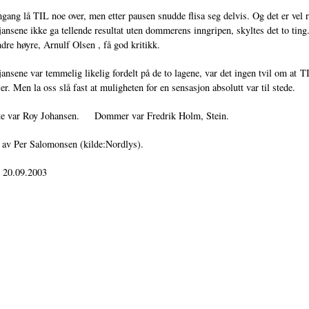
mgang lå TIL noe over, men etter pausen snudde flisa seg delvis. Og det er vel 
ansene ikke ga tellende resultat uten dommerens inngripen, skyltes det to ting
ndre høyre, Arnulf Olsen , få god kritikk.
nsene var temmelig likelig fordelt på de to lagene, var det ingen tvil om at TI
eier. Men la oss slå fast at muligheten for en sensasjon absolutt var til stede.
e var Roy Johansen. Dommer var Fredrik Holm, Stein.
 av Per Salomonsen (kilde:Nordlys).
: 20.09.2003