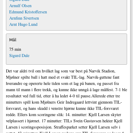
Arnulf Olsen
Edmund Kristoffersen
Arnfinn Sivertsen
Arnt Hugo Lund
Mål
75 min
Sigurd Dale
Det var aldri tvil om hvilket lag som var best på Narvik Stadion,
Mjølner spilte ball i hatt med et svakt TIL-lag. Narvik-guttene fant
hverandre og opererte hele tiden som et lag på banen, og passet fra
mann til mann i flere trekk, og kunne ikke unngå å lage målfest. 7-1 ble
resultatet ved full tid, etter å ha ledet 4-0 til pause.Allerede etter tre
minutters spill kom Mjølners Geir Indregaard lettvint gjennom TIL-
forsvaret, og hans skudd i venstre hjørne kunne ikke TIL-forsvaret
redde. Ellers kom scoringene slik: 14. minutter: Kjell Larsen skyter
velplassert i hjørnet. 17 minutter: TILs Svein Gustavsen hekter Kjell
Larsen i scoringssposisjon. Straffesparket setter Kjell Larsen selv i