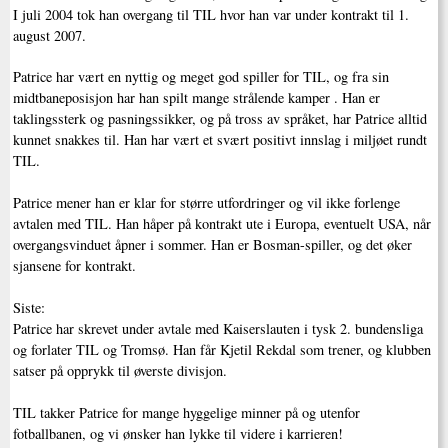
I juli 2004 tok han overgang til TIL hvor han var under kontrakt til 1.
august 2007.
Patrice har vært en nyttig og meget god spiller for TIL, og fra sin
midtbaneposisjon har han spilt mange strålende kamper . Han er
taklingssterk og pasningssikker, og på tross av språket, har Patrice alltid
kunnet snakkes til. Han har vært et svært positivt innslag i miljøet rundt
TIL.
Patrice mener han er klar for større utfordringer og vil ikke forlenge
avtalen med TIL. Han håper på kontrakt ute i Europa, eventuelt USA, når
overgangsvinduet åpner i sommer. Han er Bosman-spiller, og det øker
sjansene for kontrakt.
Siste:
Patrice har skrevet under avtale med Kaiserslauten i tysk 2. bundensliga
og forlater TIL og Tromsø. Han får Kjetil Rekdal som trener, og klubben
satser på opprykk til øverste divisjon.
TIL takker Patrice for mange hyggelige minner på og utenfor
fotballbanen, og vi ønsker han lykke til videre i karrieren!