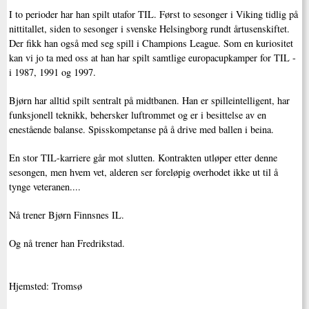
I to perioder har han spilt utafor TIL. Først to sesonger i Viking tidlig på
nittitallet, siden to sesonger i svenske Helsingborg rundt årtusenskiftet.
Der fikk han også med seg spill i Champions League. Som en kuriositet
kan vi jo ta med oss at han har spilt samtlige europacupkamper for TIL -
i 1987, 1991 og 1997.
Bjørn har alltid spilt sentralt på midtbanen. Han er spilleintelligent, har
funksjonell teknikk, behersker luftrommet og er i besittelse av en
enestående balanse. Spisskompetanse på å drive med ballen i beina.
En stor TIL-karriere går mot slutten. Kontrakten utløper etter denne
sesongen, men hvem vet, alderen ser foreløpig overhodet ikke ut til å
tynge veteranen....
Nå trener Bjørn Finnsnes IL.
Og nå trener han Fredrikstad.
Hjemsted: Tromsø