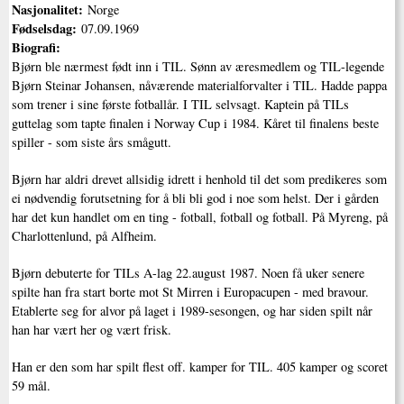
Nasjonalitet:
Norge
Fødselsdag:
07.09.1969
Biografi:
Bjørn ble nærmest født inn i TIL. Sønn av æresmedlem og TIL-legende
Bjørn Steinar Johansen, nåværende materialforvalter i TIL. Hadde pappa
som trener i sine første fotballår. I TIL selvsagt. Kaptein på TILs
guttelag som tapte finalen i Norway Cup i 1984. Kåret til finalens beste
spiller - som siste års smågutt.
Bjørn har aldri drevet allsidig idrett i henhold til det som predikeres som
ei nødvendig forutsetning for å bli bli god i noe som helst. Der i gården
har det kun handlet om en ting - fotball, fotball og fotball. På Myreng, på
Charlottenlund, på Alfheim.
Bjørn debuterte for TILs A-lag 22.august 1987. Noen få uker senere
spilte han fra start borte mot St Mirren i Europacupen - med bravour.
Etablerte seg for alvor på laget i 1989-sesongen, og har siden spilt når
han har vært her og vært frisk.
Han er den som har spilt flest off. kamper for TIL. 405 kamper og scoret
59 mål.