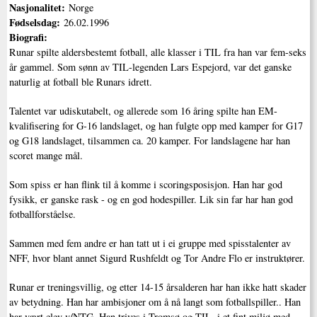
Nasjonalitet:
Norge
Fødselsdag:
26.02.1996
Biografi:
Runar spilte aldersbestemt fotball, alle klasser i TIL fra han var fem-seks
år gammel. Som sønn av TIL-legenden Lars Espejord, var det ganske
naturlig at fotball ble Runars idrett.
Talentet var udiskutabelt, og allerede som 16 åring spilte han EM-
kvalifisering for G-16 landslaget, og han fulgte opp med kamper for G17
og G18 landslaget, tilsammen ca. 20 kamper. For landslagene har han
scoret mange mål.
Som spiss er han flink til å komme i scoringsposisjon. Han har god
fysikk, er ganske rask - og en god hodespiller. Lik sin far har han god
fotballforståelse.
Sammen med fem andre er han tatt ut i ei gruppe med spisstalenter av
NFF, hvor blant annet Sigurd Rushfeldt og Tor Andre Flo er instruktører.
Runar er treningsvillig, og etter 14-15 årsalderen har han ikke hatt skader
av betydning. Han har ambisjoner om å nå langt som fotballspiller.. Han
har vært elev v/NTG. Han trives i Tromsø og TIL, i et fint miljø med