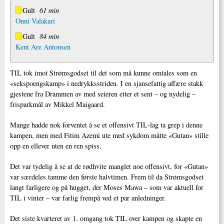
Gult
61 min
Onni Valakari
Gult
84 min
Kent Are Antonsen
TIL tok imot Strømsgodset til det som må kunne omtales som en
«sekspoengskamp» i nedrykksstriden. I en sjansefattig affære stakk
gjestene fra Drammen av med seieren etter et sent – og nydelig –
frisparkmål av Mikkel Maigaard.
Mange hadde nok forventet å se et offensivt TIL-lag ta grep i denne
kampen, men med Fitim Azemi ute med sykdom måtte «Gutan» stille
opp en ellever uten en ren spiss.
Det var tydelig å se at de rødhvite manglet noe offensivt, for «Gutan»
var særdeles tamme den første halvtimen. Frem til da Strømsgodset
langt farligere og på hugget, der Moses Mawa – som var aktuell for
TIL i vinter – var farlig frempå ved et par anledninger.
Det siste kvarteret av 1. omgang tok TIL over kampen og skapte en