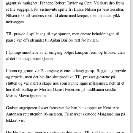
gigantisk mulighet. Finnene Robert Taylor og Onni Valakari dro frem
et lite veggspill, før sistnevnte spilte fri Lasse Nilsen på venstresiden.
Nilsen fikk all verdens med tid alene med keeper, men skuddet gikk i
nettveggen.
TIL prøvde å spille seg til nye sjanser, men eneste beholdningen til
pause var offsidemålet til Aidan Barlow rett før hvilen.
I åpningsminuttene av 2. omgang bølget kampen frem og tilbake, uten
at det ble skapt noen sjanser.
I bunn og grunn var 2. omgang et eneste langt gjesp. Begge lag prøvde
og prøvde, men det ble lite sluttprodukt. TIL presset gjestene på
slutten og var nært å skape noe som kunne ligne målsjanser, helt til et
horribelt balltap av Morten Gamst Pedersen på midtbanen sendte
Moses Mawa igjennom.
Godset-angriperen fosset fremover før han ble stoppet av Kent-Are
Antonsen rett utenfor 16-meteren. Frisparket skrudde Maigaard inn på
lekkert vis.
Det ble kampens eneste scoring og dermed er TIL satt i en enda verre