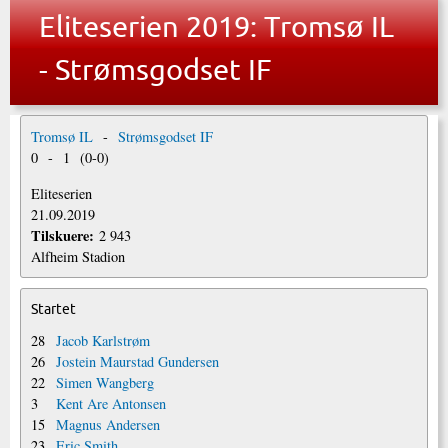
Eliteserien 2019: Tromsø IL
- Strømsgodset IF
Tromsø IL
-
Strømsgodset IF
0
-
1
(
0
-
0
)
Eliteserien
21.09.2019
Tilskuere:
2 943
Alfheim Stadion
Startet
28
Jacob Karlstrøm
26
Jostein Maurstad Gundersen
22
Simen Wangberg
3
Kent Are Antonsen
15
Magnus Andersen
23
Eric Smith