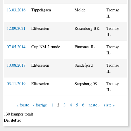
13.03.2016
Tippeligaen
Molde
Tromsø
IL
12.09.2021
Eliteserien
Rosenborg BK
Tromsø
IL
07.05.2014
Cup NM 2.runde
Finnsnes IL
Tromsø
IL
10.08.2018
Eliteserien
Sandefjord
Tromsø
IL
03.11.2019
Eliteserien
Sarpsborg 08
Tromsø
IL
2
« første
‹ forrige
1
3
4
5
6
neste ›
siste »
130 kamper totalt
Del dette: