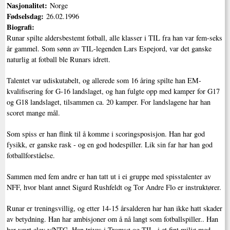
Nasjonalitet:
Norge
Fødselsdag:
26.02.1996
Biografi:
Runar spilte aldersbestemt fotball, alle klasser i TIL fra han var fem-seks
år gammel. Som sønn av TIL-legenden Lars Espejord, var det ganske
naturlig at fotball ble Runars idrett.
Talentet var udiskutabelt, og allerede som 16 åring spilte han EM-
kvalifisering for G-16 landslaget, og han fulgte opp med kamper for G17
og G18 landslaget, tilsammen ca. 20 kamper. For landslagene har han
scoret mange mål.
Som spiss er han flink til å komme i scoringsposisjon. Han har god
fysikk, er ganske rask - og en god hodespiller. Lik sin far har han god
fotballforståelse.
Sammen med fem andre er han tatt ut i ei gruppe med spisstalenter av
NFF, hvor blant annet Sigurd Rushfeldt og Tor Andre Flo er instruktører.
Runar er treningsvillig, og etter 14-15 årsalderen har han ikke hatt skader
av betydning. Han har ambisjoner om å nå langt som fotballspiller.. Han
har vært elev v/NTG. Han trives i Tromsø og TIL, i et fint miljø med