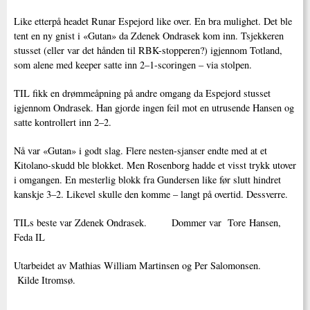
Like etterpå headet Runar Espejord like over. En bra mulighet. Det ble
tent en ny gnist i «Gutan» da Zdenek Ondrasek kom inn. Tsjekkeren
stusset (eller var det hånden til RBK-stopperen?) igjennom Totland,
som alene med keeper satte inn 2–1-scoringen – via stolpen.
TIL fikk en drømmeåpning på andre omgang da Espejord stusset
igjennom Ondrasek. Han gjorde ingen feil mot en utrusende Hansen og
satte kontrollert inn 2–2.
Nå var «Gutan» i godt slag. Flere nesten-sjanser endte med at et
Kitolano-skudd ble blokket. Men Rosenborg hadde et visst trykk utover
i omgangen. En mesterlig blokk fra Gundersen like før slutt hindret
kanskje 3–2. Likevel skulle den komme – langt på overtid. Dessverre.
TILs beste var Zdenek Ondrasek. Dommer var Tore Hansen,
Feda IL
Utarbeidet av Mathias William Martinsen og Per Salomonsen.
Kilde Itromsø.