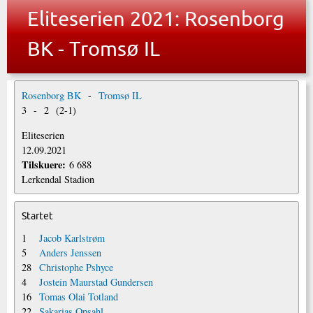
Eliteserien 2021: Rosenborg
BK - Tromsø IL
Rosenborg BK
-
Tromsø IL
3
-
2
(
2
-
1
)
Eliteserien
12.09.2021
Tilskuere:
6 688
Lerkendal Stadion
Startet
1
Jacob Karlstrøm
5
Anders Jenssen
28
Christophe Pshyce
4
Jostein Maurstad Gundersen
16
Tomas Olai Totland
22
Sakarias Opsahl