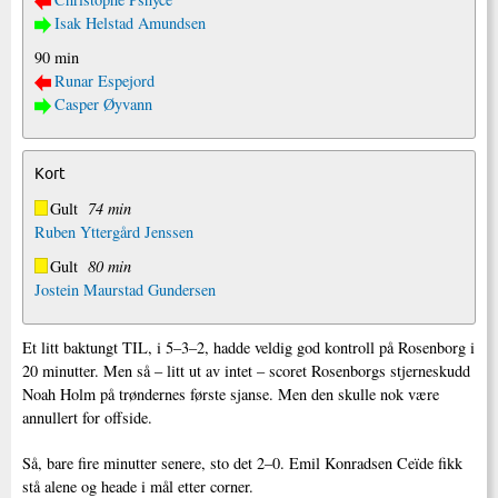
Isak Helstad Amundsen
90 min
Runar Espejord
Casper Øyvann
Kort
Gult
74 min
Ruben Yttergård Jenssen
Gult
80 min
Jostein Maurstad Gundersen
Et litt baktungt TIL, i 5–3–2, hadde veldig god kontroll på Rosenborg i
20 minutter. Men så – litt ut av intet – scoret Rosenborgs stjerneskudd
Noah Holm på trøndernes første sjanse. Men den skulle nok være
annullert for offside.
Så, bare fire minutter senere, sto det 2–0. Emil Konradsen Ceïde fikk
stå alene og heade i mål etter corner.