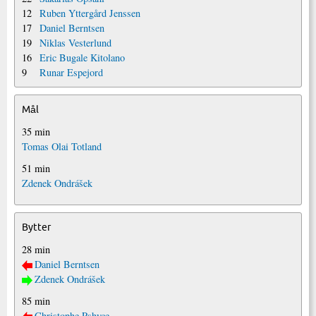
12
Ruben Yttergård Jenssen
17
Daniel Berntsen
19
Niklas Vesterlund
16
Eric Bugale Kitolano
9
Runar Espejord
Mål
35 min
Tomas Olai Totland
51 min
Zdenek Ondrášek
Bytter
28 min
Daniel Berntsen
Zdenek Ondrášek
85 min
Christophe Pshyce