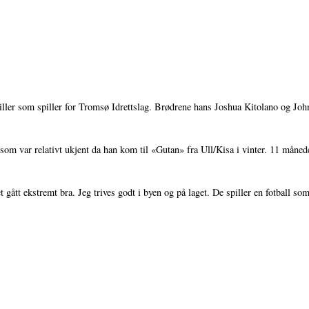
piller som spiller for Tromsø Idrettslag. Brødrene hans Joshua Kitolano og Joh
n som var relativt ukjent da han kom til «Gutan» fra Ull/Kisa i vinter. 11 månede
t gått ekstremt bra. Jeg trives godt i byen og på laget. De spiller en fotball so