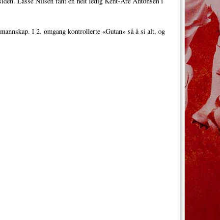
siden. Lasse Nilsen fant en helt ledig Kent-Are Antonsen i
mannskap. I 2. omgang kontrollerte «Gutan» så å si alt, og