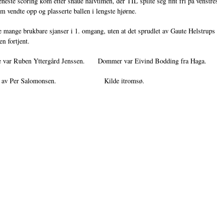
este scoring kom etter snaue halvtimen, der TIL spilte seg fint fri på venstre
m vendte opp og plasserte ballen i lengste hjørne.
 mange brukbare sjanser i 1. omgang, uten at det sprudlet av Gaute Helstrups 
n fortjent.
e var Ruben Yttergård Jenssen. Dommer var Eivind Bodding fra Haga.
det av Per Salomonsen. Kilde itromsø.