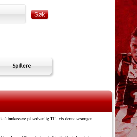
Spillere
 de å innkassere på sedvanlig TIL-vis denne sesongen,