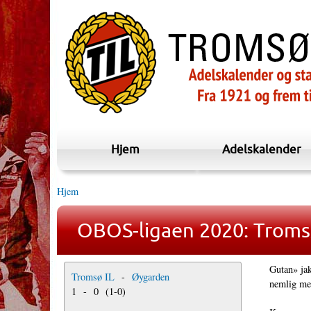
Hjem
Adelskalender
Hjem
OBOS-ligaen 2020: Troms
Gutan» jak
Tromsø IL
-
Øygarden
nemlig me
1
-
0
(
1
-
0
)