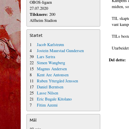
Kampens en
OBOS-ligaen
midten, so
27.07.2020
Tilskuere:
200
TIL skapte
Alfheim Stadion
vant kampe
Startet
TILs best
1
Jacob Karlstrøm
Utarbei
4
Jostein Maurstad Gundersen
39
Lars Sætra
Del dette:
22
Simen Wangberg
15
Magnus Andersen
8
Kent Are Antonsen
11
Ruben Yttergård Jenssen
17
Daniel Berntsen
25
Lasse Nilsen
21
Eric Bugale Kitolano
7
Fitim Azemi
Mål