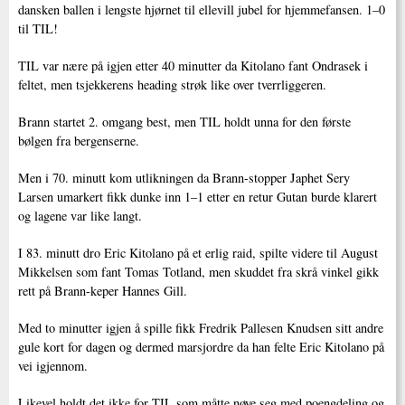
dansken ballen i lengste hjørnet til ellevill jubel for hjemmefansen. 1–0
til TIL!
TIL var nære på igjen etter 40 minutter da Kitolano fant Ondrasek i
feltet, men tsjekkerens heading strøk like over tverrliggeren.
Brann startet 2. omgang best, men TIL holdt unna for den første
bølgen fra bergenserne.
Men i 70. minutt kom utlikningen da Brann-stopper Japhet Sery
Larsen umarkert fikk dunke inn 1–1 etter en retur Gutan burde klarert
og lagene var like langt.
I 83. minutt dro Eric Kitolano på et erlig raid, spilte videre til August
Mikkelsen som fant Tomas Totland, men skuddet fra skrå vinkel gikk
rett på Brann-keper Hannes Gill.
Med to minutter igjen å spille fikk Fredrik Pallesen Knudsen sitt andre
gule kort for dagen og dermed marsjordre da han felte Eric Kitolano på
vei igjennom.
Likevel holdt det ikke for TIL som måtte nøye seg med poengdeling og