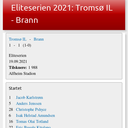
Eliteserien 2021: Tromsø IL
- Brann
Tromsø IL
-
Brann
1
-
1
(
1
-
0
)
Eliteserien
19.09.2021
Tilskuere:
1 988
Alfheim Stadion
Startet
1
Jacob Karlstrøm
5
Anders Jenssen
28
Christophe Pshyce
6
Isak Helstad Amundsen
16
Tomas Olai Totland
22
Eric Bugale Kitolano