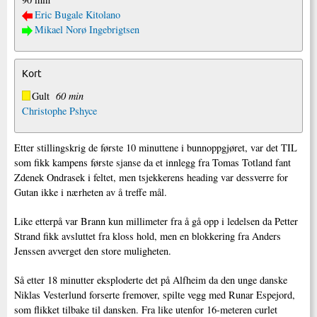
Eric Bugale Kitolano
Mikael Norø Ingebrigtsen
Kort
Gult
60 min
Christophe Pshyce
Etter stillingskrig de første 10 minuttene i bunnoppgjøret, var det TIL
som fikk kampens første sjanse da et innlegg fra Tomas Totland fant
Zdenek Ondrasek i feltet, men tsjekkerens heading var dessverre for
Gutan ikke i nærheten av å treffe mål.
Like etterpå var Brann kun millimeter fra å gå opp i ledelsen da Petter
Strand fikk avsluttet fra kloss hold, men en blokkering fra Anders
Jenssen avverget den store muligheten.
Så etter 18 minutter eksploderte det på Alfheim da den unge danske
Niklas Vesterlund forserte fremover, spilte vegg med Runar Espejord,
som flikket tilbake til dansken. Fra like utenfor 16-meteren curlet