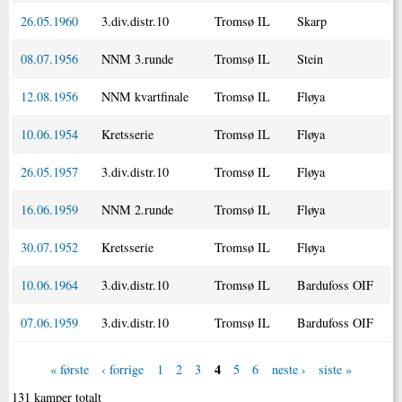
26.05.1960
3.div.distr.10
Tromsø IL
Skarp
08.07.1956
NNM 3.runde
Tromsø IL
Stein
12.08.1956
NNM kvartfinale
Tromsø IL
Fløya
10.06.1954
Kretsserie
Tromsø IL
Fløya
26.05.1957
3.div.distr.10
Tromsø IL
Fløya
16.06.1959
NNM 2.runde
Tromsø IL
Fløya
30.07.1952
Kretsserie
Tromsø IL
Fløya
10.06.1964
3.div.distr.10
Tromsø IL
Bardufoss OIF
07.06.1959
3.div.distr.10
Tromsø IL
Bardufoss OIF
4
« første
‹ forrige
1
2
3
5
6
neste ›
siste »
131 kamper totalt