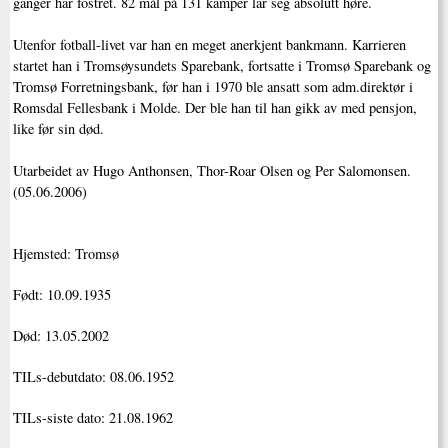
ganger har fostret. 82 mål på 131 kamper lar seg absolutt høre.
Utenfor fotball-livet var han en meget anerkjent bankmann. Karrieren
startet han i Tromsøysundets Sparebank, fortsatte i Tromsø Sparebank og
Tromsø Forretningsbank, før han i 1970 ble ansatt som adm.direktør i
Romsdal Fellesbank i Molde. Der ble han til han gikk av med pensjon,
like før sin død.
Utarbeidet av Hugo Anthonsen, Thor-Roar Olsen og Per Salomonsen.
(05.06.2006)
Hjemsted: Tromsø
Født: 10.09.1935
Død: 13.05.2002
TILs-debutdato: 08.06.1952
TILs-siste dato: 21.08.1962