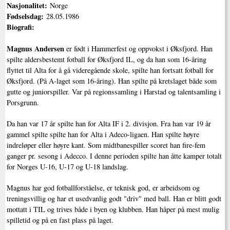
Nasjonalitet:
Norge
Fødselsdag:
28.05.1986
Biografi:
Magnus Andersen
er født i Hammerfest og oppvokst i Øksfjord. Han
spilte aldersbestemt fotball for Øksfjord IL, og da han som 16-åring
flyttet til Alta for å gå videregående skole, spilte han fortsatt fotball for
Øksfjord. (På A-laget som 16-åring). Han spilte på kretslaget både som
gutte og juniorspiller. Var på regionssamling i Harstad og talentsamling i
Porsgrunn.
Da han var 17 år spilte han for Alta IF i 2. divisjon. Fra han var 19 år
gammel spilte spilte han for Alta i Adeco-ligaen. Han spilte høyre
indreløper eller høyre kant. Som midtbanespiller scoret han fire-fem
ganger pr. sesong i Adecco. I denne perioden spilte han åtte kamper totalt
for Norges U-16, U-17 og U-18 landslag.
Magnus har god fotballforståelse, er teknisk god, er arbeidsom og
treningsvillig og har et usedvanlig godt "driv" med ball. Han er blitt godt
mottatt i TIL og trives både i byen og klubben. Han håper på mest mulig
spilletid og på en fast plass på laget.