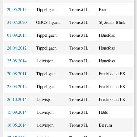
20.05.2013
Tippeligaen
Tromsø IL
Brann
31.07.2020
OBOS-ligaen
Tromsø IL
Stjørdals Blink
01.09.2013
Tippeligaen
Tromsø IL
Hønefoss
28.04.2012
Tippeligaen
Tromsø IL
Hønefoss
25.08.2014
1.divisjon
Tromsø IL
Hønefoss
20.08.2011
Tippeligaen
Tromsø IL
Fredrikstad FK
25.03.2012
Tippeligaen
Tromsø IL
Fredrikstad FK
26.10.2014
1.divisjon
Tromsø IL
Fredrikstad FK
15.09.2014
1.divisjon
Tromsø IL
Hødd
16.05.2014
1.divisjon
Tromsø IL
Bærum