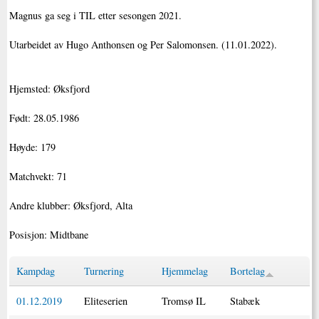
Magnus ga seg i TIL etter sesongen 2021.
Utarbeidet av Hugo Anthonsen og Per Salomonsen. (11.01.2022).
Hjemsted: Øksfjord
Født: 28.05.1986
Høyde: 179
Matchvekt: 71
Andre klubber: Øksfjord, Alta
Posisjon: Midtbane
Kampdag
Turnering
Hjemmelag
Bortelag
01.12.2019
Eliteserien
Tromsø IL
Stabæk