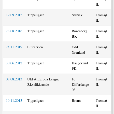
IL
19.09.2015
Tippeligaen
Stabæk
Tromsø
IL
28.08.2016
Tippeligaen
Rosenborg
Tromsø
BK
IL
24.11.2019
Eliteserien
Odd
Tromsø
Grenland
IL
30.06.2012
Tippeligaen
Haugesund
Tromsø
FK
IL
08.08.2013
UEFA Europa League
Fc
Tromsø
3.kvalikkrunde
Differdange
IL
03
10.11.2013
Tippeligaen
Brann
Tromsø
IL