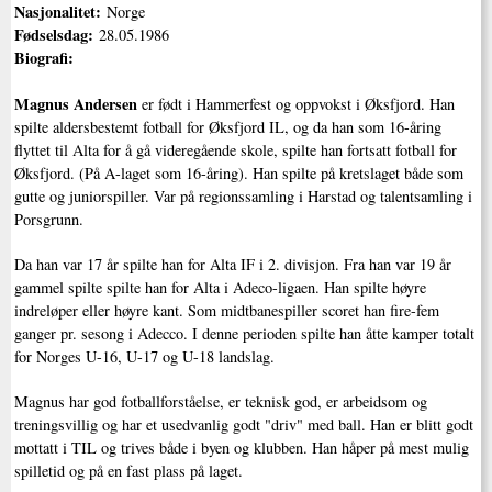
Nasjonalitet:
Norge
Fødselsdag:
28.05.1986
Biografi:
Magnus Andersen
er født i Hammerfest og oppvokst i Øksfjord. Han
spilte aldersbestemt fotball for Øksfjord IL, og da han som 16-åring
flyttet til Alta for å gå videregående skole, spilte han fortsatt fotball for
Øksfjord. (På A-laget som 16-åring). Han spilte på kretslaget både som
gutte og juniorspiller. Var på regionssamling i Harstad og talentsamling i
Porsgrunn.
Da han var 17 år spilte han for Alta IF i 2. divisjon. Fra han var 19 år
gammel spilte spilte han for Alta i Adeco-ligaen. Han spilte høyre
indreløper eller høyre kant. Som midtbanespiller scoret han fire-fem
ganger pr. sesong i Adecco. I denne perioden spilte han åtte kamper totalt
for Norges U-16, U-17 og U-18 landslag.
Magnus har god fotballforståelse, er teknisk god, er arbeidsom og
treningsvillig og har et usedvanlig godt "driv" med ball. Han er blitt godt
mottatt i TIL og trives både i byen og klubben. Han håper på mest mulig
spilletid og på en fast plass på laget.