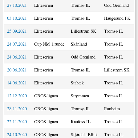
27.10.2021
Eliteserien
Tromsø IL
Odd Grenland
03.10.2021
Eliteserien
Tromsø IL
Haugesund FK
25.09.2021
Eliteserien
Lillestrøm SK
Tromsø IL
24.07.2021
Cup NM 1.runde
Skånland
Tromsø IL
24.06.2021
Eliteserien
Odd Grenland
Tromsø IL
20.06.2021
Eliteserien
Tromsø IL
Lillestrøm SK
14.06.2021
Eliteserien
Stabæk
Tromsø IL
12.12.2020
OBOS-ligaen
Strømmen
Tromsø IL
28.11.2020
OBOS-ligaen
Tromsø IL
Ranheim
22.11.2020
OBOS-ligaen
Raufoss IL
Tromsø IL
24.10.2020
OBOS-ligaen
Stjørdals Blink
Tromsø IL