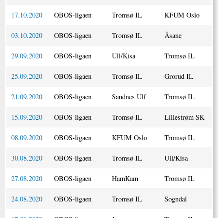
17.10.2020
OBOS-ligaen
Tromsø IL
KFUM Oslo
03.10.2020
OBOS-ligaen
Tromsø IL
Åsane
29.09.2020
OBOS-ligaen
Ull/Kisa
Tromsø IL
25.09.2020
OBOS-ligaen
Tromsø IL
Grorud IL
21.09.2020
OBOS-ligaen
Sandnes Ulf
Tromsø IL
15.09.2020
OBOS-ligaen
Tromsø IL
Lillestrøm SK
08.09.2020
OBOS-ligaen
KFUM Oslo
Tromsø IL
30.08.2020
OBOS-ligaen
Tromsø IL
Ull/Kisa
27.08.2020
OBOS-ligaen
HamKam
Tromsø IL
24.08.2020
OBOS-ligaen
Tromsø IL
Sogndal