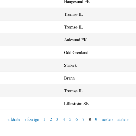
Haugesund FK
Tromsø IL
Tromsø IL
Aalesund FK
Odd Grenland
Stabæk
Brann
Tromsø IL
Lillestrøm SK
8
« første
‹ forrige
1
2
3
4
5
6
7
9
neste ›
siste »