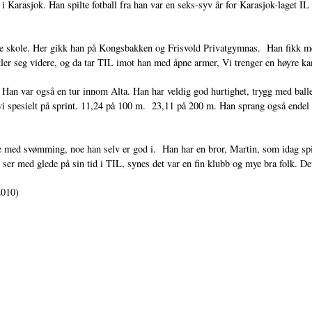
 i Karasjok. Han spilte fotball fra han var en seks-syv år for Karasjok-laget 
nde skole. Her gikk han på Kongsbakken og Frisvold Privatgymnas. Han fikk me
kler seg videre, og da tar TIL imot han med åpne armer, Vi trenger en høyre ka
Han var også en tur innom Alta. Han har veldig god hurtighet, trygg med bal
ker vi spesielt på sprint. 11,24 på 100 m. 23,11 på 200 m. Han sprang også ende
.
tte med svømming, noe han selv er god i. Han har en bror, Martin, som idag spi
 ser med glede på sin tid i TIL, synes det var en fin klubb og mye bra folk. De
.2010)