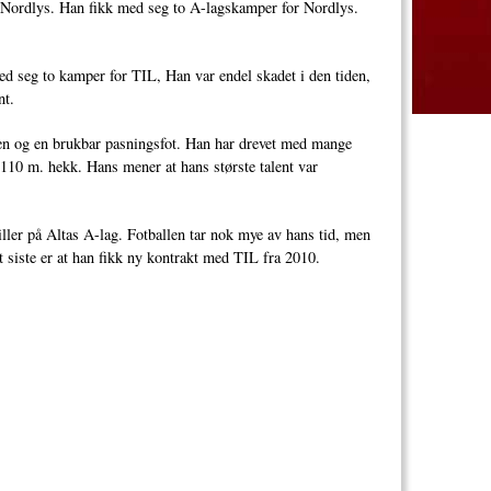
IL Nordlys. Han fikk med seg to A-lagskamper for Nordlys.
d seg to kamper for TIL, Han var endel skadet i den tiden,
nt.
len og en brukbar pasningsfot. Han har drevet med mange
l 110 m. hekk. Hans mener at hans største talent var
ller på Altas A-lag. Fotballen tar nok mye av hans tid, men
t siste er at han fikk ny kontrakt med TIL fra 2010.