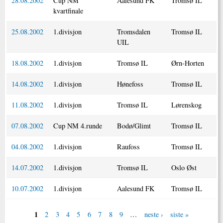
28.08.2002
Cup NM
Aalesund FK
Tromsø IL
kvartfinale
25.08.2002
1.divisjon
Tromsdalen
Tromsø IL
UIL
18.08.2002
1.divisjon
Tromsø IL
Ørn-Horten
14.08.2002
1.divisjon
Hønefoss
Tromsø IL
11.08.2002
1.divisjon
Tromsø IL
Lørenskog
07.08.2002
Cup NM 4.runde
Bodø/Glimt
Tromsø IL
04.08.2002
1.divisjon
Raufoss
Tromsø IL
14.07.2002
1.divisjon
Tromsø IL
Oslo Øst
10.07.2002
1.divisjon
Aalesund FK
Tromsø IL
1
2
3
4
5
6
7
8
9
…
neste ›
siste »