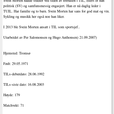
Svein Morten hadde studier ved siden av fotballen i TIL, ellers er han
politisk (SV) og samfunsmessig engasjert. Han er nå daglig leder i
TUIL. Har familie og to barn. Svein Morten har sans for god mat og vin.
Sykling og musikk her også noe han liker.
I 2013 ble Svein Morten ansatt i TIL som sportsjef..
Utarbeidet av Per Salomonsen og Hugo Anthonsen) 21.09.2007
)
Hjemsted: Tromsø
Født: 29.05.1971
TILs-debutdato: 28.06.1992
TILs-siste dato: 16.08.2003
Høyde: 179
Matchvekt: 71