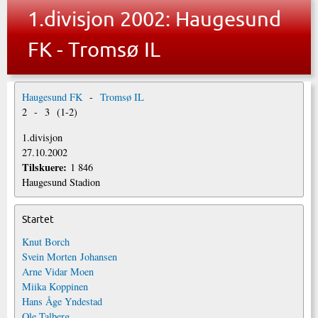
1.divisjon 2002: Haugesund
FK - Tromsø IL
Haugesund FK
-
Tromsø IL
2
-
3
(
1
-
2
)
1.divisjon
27.10.2002
Tilskuere:
1 846
Haugesund Stadion
Startet
Knut Borch
Svein Morten Johansen
Arne Vidar Moen
Miika Koppinen
Hans Åge Yndestad
Ole Talberg