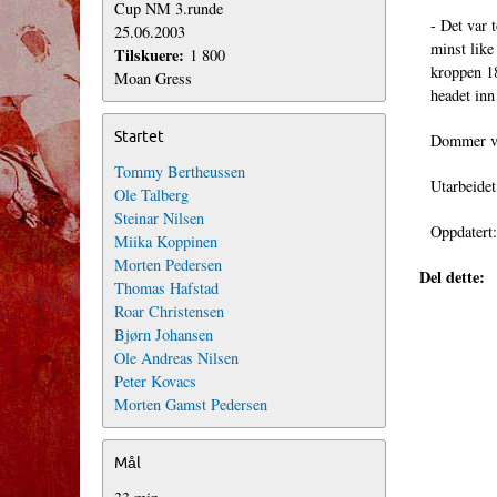
Cup NM 3.runde
- Det var 
25.06.2003
minst like
Tilskuere:
1 800
kroppen 18
Moan Gress
headet inn
Startet
Dommer var
Tommy Bertheussen
Utarbeidet
Ole Talberg
Steinar Nilsen
Oppdatert
Miika Koppinen
Morten Pedersen
Del dette:
Thomas Hafstad
Roar Christensen
Bjørn Johansen
Ole Andreas Nilsen
Peter Kovacs
Morten Gamst Pedersen
Mål