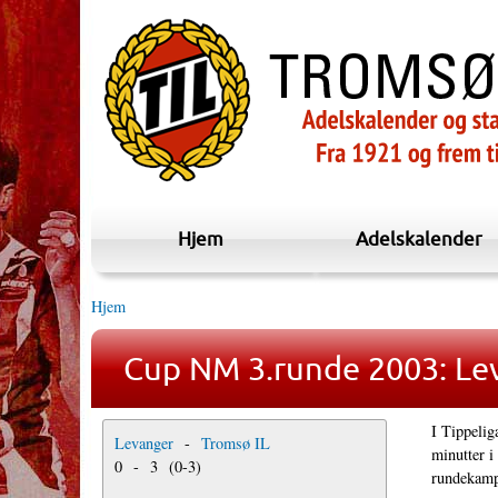
Hjem
Adelskalender
Hjem
Cup NM 3.runde 2003: Lev
I Tippelig
Levanger
-
Tromsø IL
minutter i
0
-
3
(
0
-
3
)
rundekamp