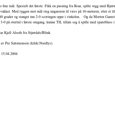
to fine mål. Spesielt det første. Fikk en pasning fra Roar, spilte vegg med Bjør
 vakker. Med ryggen mot mål steg ungareren til værs på 16-meteren, etter et ti
0 grader og stanget inn 2-0 scoringen oppe i vinkelen. Og da Morten Gamst 
 3-0 på overtid i første omgang, kunne TIL tillate seg å spille med spareblus
 Kjell Alseth fra Stjørdals/Blink.
 av Per Salomonsen (kilde:Nordlys).
: 15.04.2004