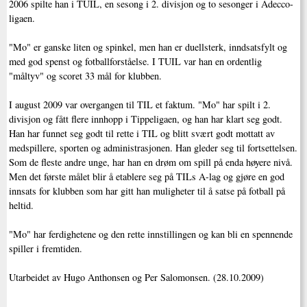
2006 spilte han i TUIL, en sesong i 2. divisjon og to sesonger i Adecco-
ligaen.
"Mo" er ganske liten og spinkel, men han er duellsterk, inndsatsfylt og
med god spenst og fotballforståelse. I TUIL var han en ordentlig
"måltyv" og scoret 33 mål for klubben.
I august 2009 var overgangen til TIL et faktum. "Mo" har spilt i 2.
divisjon og fått flere innhopp i Tippeligaen, og han har klart seg godt.
Han har funnet seg godt til rette i TIL og blitt svært godt mottatt av
medspillere, sporten og administrasjonen. Han gleder seg til fortsettelsen.
Som de fleste andre unge, har han en drøm om spill på enda høyere nivå.
Men det første målet blir å etablere seg på TILs A-lag og gjøre en god
innsats for klubben som har gitt han muligheter til å satse på fotball på
heltid.
"Mo" har ferdighetene og den rette innstillingen og kan bli en spennende
spiller i fremtiden.
Utarbeidet av Hugo Anthonsen og Per Salomonsen. (28.10.2009)