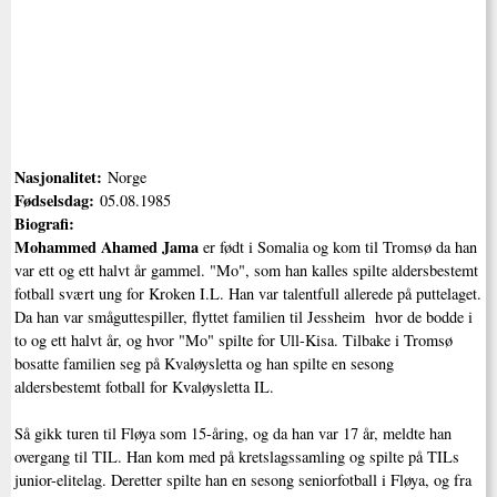
Nasjonalitet:
Norge
Fødselsdag:
05.08.1985
Biografi:
Mohammed Ahamed Jama
er født i Somalia og kom til Tromsø da han
var ett og ett halvt år gammel. "Mo", som han kalles spilte aldersbestemt
fotball svært ung for Kroken I.L. Han var talentfull allerede på puttelaget.
Da han var småguttespiller, flyttet familien til Jessheim hvor de bodde i
to og ett halvt år, og hvor "Mo" spilte for Ull-Kisa. Tilbake i Tromsø
bosatte familien seg på Kvaløysletta og han spilte en sesong
aldersbestemt fotball for Kvaløysletta IL.
Så gikk turen til Fløya som 15-åring, og da han var 17 år, meldte han
overgang til TIL. Han kom med på kretslagssamling og spilte på TILs
junior-elitelag. Deretter spilte han en sesong seniorfotball i Fløya, og fra