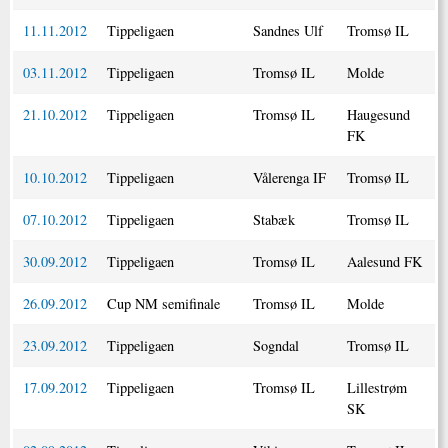
11.11.2012
Tippeligaen
Sandnes Ulf
Tromsø IL
03.11.2012
Tippeligaen
Tromsø IL
Molde
21.10.2012
Tippeligaen
Tromsø IL
Haugesund
FK
10.10.2012
Tippeligaen
Vålerenga IF
Tromsø IL
07.10.2012
Tippeligaen
Stabæk
Tromsø IL
30.09.2012
Tippeligaen
Tromsø IL
Aalesund FK
26.09.2012
Cup NM semifinale
Tromsø IL
Molde
23.09.2012
Tippeligaen
Sogndal
Tromsø IL
17.09.2012
Tippeligaen
Tromsø IL
Lillestrøm
SK