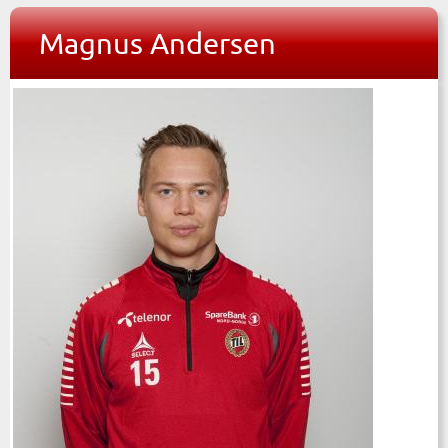
Magnus Andersen