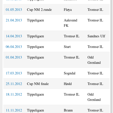
01.05.2013
Cup NM 2.runde
Fløya
Tromsø IL
21.04.2013
Tippeligaen
Aalesund
Tromsø IL
FK
14.04.2013
Tippeligaen
Tromsø IL
Sandnes Ulf
06.04.2013
Tippeligaen
Start
Tromsø IL
01.04.2013
Tippeligaen
Tromsø IL
Odd
Grenland
17.03.2013
Tippeligaen
Sogndal
Tromsø IL
25.11.2012
Cup NM finale
Hødd
Tromsø IL
18.11.2012
Tippeligaen
Tromsø IL
Odd
Grenland
11.11.2012
Tippeligaen
Brann
Tromsø IL