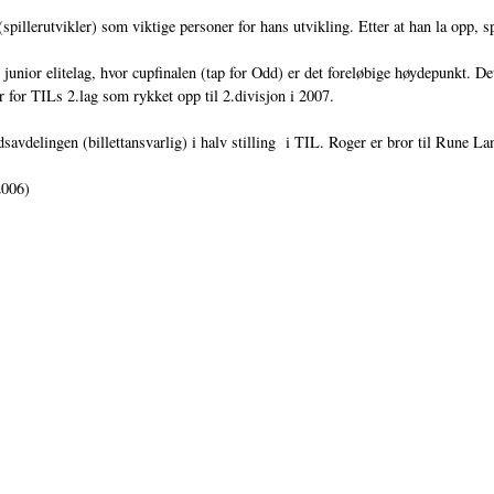
spillerutvikler) som viktige personer for hans utvikling. Etter at han la opp,
 junior elitelag, hvor cupfinalen (tap for Odd) er det foreløbige høydepunkt. De
or TILs 2.lag som rykket opp til 2.divisjon i 2007.
avdelingen (billettansvarlig) i halv stilling i TIL. Roger er bror til Rune La
2006)