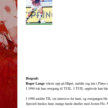
Biografi:
Roger Lange
vokste opp på Håpet, meldte seg inn i Fløya s
I 1994 tok han overgang til TUIL. I TUIL opplevde han både
I 1998 meldte TIL sin interesse for ham, og overgangen bl
Spesielt huskes hans mange harde dueller med Josten Flo. Me