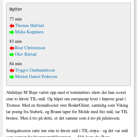
Bytter
77 min
Thomas Hafstad
Miika Koppinen
83 min
Roar Christensen
Olav Råstad
84 min
Tryggvi Gudmundsson
Morten Gamst Pedersen
Abdulaye M`Baye vartet opp med et tominutters show der han scoret
sine to første TIL-mål. Og håpet om europacup lever i høyeste grad i
Tromsø. Med en firemålsseier over Bodø/Glimt, samtidig som Viking
tar poeng fra Stabæk, og Brann taper for Molde med fire mål, tar TIL
bronse. Men å tro på dette, er det samme som å tro på julenissen.
Senegaleseren satte inn sine to første mål i TIL-trøya - og det var mål
som varmet for hjemmepublikummet - Slik kom de: Roar