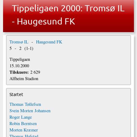
Tippeligaen 2000: Tromsø IL
- Haugesund FK
Tromsø IL
-
Haugesund FK
5
-
2
(
1
-
1
)
Tippeligaen
15.10.2000
Tilskuere:
2 629
Alfheim Stadion
Startet
Thomas Tøllefsen
Svein Morten Johansen
Roger Lange
Robin Berntsen
Morten Kræmer
Thomas Hafstad