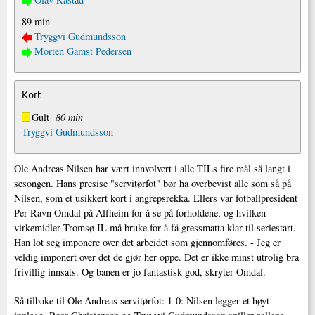
89 min
Tryggvi Gudmundsson
Morten Gamst Pedersen
Kort
Gult
80 min
Tryggvi Gudmundsson
Ole Andreas Nilsen har vært innvolvert i alle TILs fire mål så langt i
sesongen. Hans presise "servitørfot" bør ha overbevist alle som så på
Nilsen, som et usikkert kort i angrepsrekka. Ellers var fotballpresident
Per Ravn Omdal på Alfheim for å se på forholdene, og hvilken
virkemidler Tromsø IL må bruke for å få gressmatta klar til seriestart.
Han lot seg imponere over det arbeidet som gjennomføres. - Jeg er
veldig imponert over det de gjør her oppe. Det er ikke minst utrolig bra
frivillig innsats. Og banen er jo fantastisk god, skryter Omdal.
Så tilbake til Ole Andreas servitørfot: 1-0: Nilsen legger et høyt