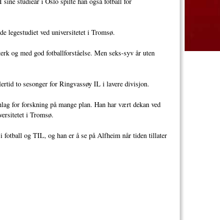
sine studieår i Oslo spilte han også fotball for
e legestudiet ved universitetet i Tromsø.
terk og med god fotballforståelse. Men seks-syv år uten
ertid to sesonger for Ringvassøy IL i lavere divisjon.
nlag for forskning på mange plan. Han har vært dekan ved
versitetet i Tromsø.
 i fotball og TIL, og han er å se på Alfheim når tiden tillater