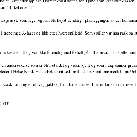
diet. Året etter løp han Holmenkollstafetten for Tjalve som vant eliteklassen. I 
 han "Birkebeiner`n".
nustjeneste som lege, og han ble høyst delaktig i planleggingen av det kommend
trene med A-laget og fikk etter hvert spilletid. Som spiller var han rask og s
ie krevde sitt og var ikke forenelig med fotball på TILs nivå. Han spilte imidl
en undersøkelse som er blitt utvidet og viden kjent og som i dag danner grun
yreleder i Helse Nord. Han arbeider nå ved Institutt for Samfunnsmedisin på Uni
 fysisk form og er et ivrig jakt og friluftsmenneske. Han er fortsatt interessert
.2009)