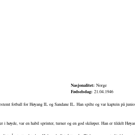
Nasjonalitet:
Norge
Fødselsdag:
21.04.1946
estemt fotball for Høyang IL og Sandane IL. Han spilte og var kaptein på junior
r i høyde, var en habil sprinter, turner og en god skiløper. Han er tildelt Høya