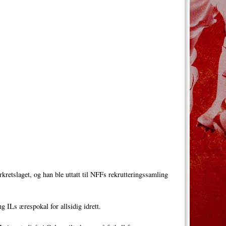
kretslaget, og han ble uttatt til NFFs rekrutteringssamling
ng ILs ærespokal for allsidig idrett.