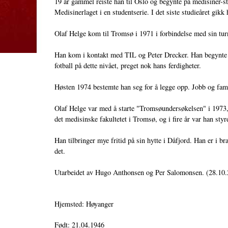
19 år gammel reiste han til Oslo og begynte på medisiner-stu
Medisinerlaget i en studentserie. I det siste studieåret gikk
Olaf Helge kom til Tromsø i 1971 i forbindelse med sin tur
Han kom i kontakt med TIL og Peter Drecker. Han begynte å 
fotball på dette nivået, preget nok hans ferdigheter.
Høsten 1974 bestemte han seg for å legge opp. Jobb og famil
Olaf Helge var med å starte "Tromsøundersøkelsen" i 1973, 
det medisinske fakultetet i Tromsø, og i fire år var han st
Han tilbringer mye fritid på sin hytte i Dåfjord. Han er i bra
det.
Utarbeidet av Hugo Anthonsen og Per Salomonsen. (28.10
Hjemsted: Høyanger
Født: 21.04.1946